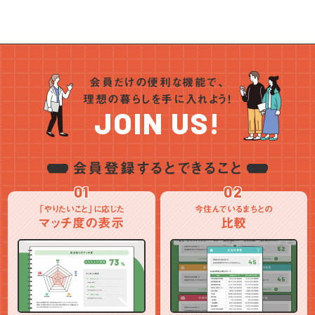
中部
モノづくり
空き家活用
趣味を満喫
就農
子育て充実
近畿
就漁
自然癒され
継業
プレ移住
住まいの話
中国
地域貢献
定年後の暮らし
お金の話
起業・創業
四国
仕事のスタイル
ランキング
支援制度
SDGs
会員だけの便利な機能で、
九州・沖縄
インタビュー
統計データ
アンケート
地域おこし協力隊
理想の暮らしを手に入れよう！
ワーケーション
PR
NEWS
JOIN US!
会員登録するとできること
01
02
「やりたいこと」に応じた
今住んでいるまちとの
マッチ度の表示
比較