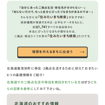
「自分にあった二拠点生活・移住先が分からない…」
「知らないだけで、もっと自分にぴったりなまちがあるのでは…」
「住みたいまち検索」
そんな方には
がおすすめ！
政府機関が発表する中立・公平なデータをもとに、
1,741
全国
すべての自治体から
本当にぴったりなまちが探せるのは、
「住みたいまち検索」
二拠点・移住ライフ大学の
だけです。
理想を叶えるまちに出会う
北海道喜茂別町に移住・2拠点生活するために抑えておきたい
6つの基礎情報をご紹介！
北海道での二拠点生活や移住を検討されている方
はぜひ
こち
らの記事も参考に
してみて下さいね。
北海道のおすすめ情報