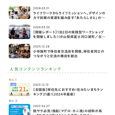
サ生命×2拠点・移住ライフ大学
2026.03.31
ライフワークからライフミッションへ。デザインの
力で故郷の資源を編み直す「あたらしさと」の挑
戦
2026.03.30
【開催レポート】1泊2日の実践型ワークショップ
を開催しました！（＠山梨県富士河口湖町／古民
家宿rootfield）
2025.12.26
小布施町で移住者交流会を開催。移住者同士の
つながりと交流の機会を創出
人気コンテンツランキング
No.1
2023.12.13
【全国版】移住先におすすめ！住みたいまちラン
キング21選！（2024年最新）
No.2
2023.04.27
脱サラ必見！漁船(マグロ・カニ漁)の給料が高