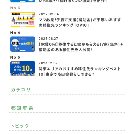
い⁉️年収や「稼げる5つの漁業」を紹介！
No.3
2022.09.04
ママ必見！子育て支援(補助金)が手厚いおすす
め移住先ランキングTOP10！
No.4
2025.06.27
【家賃0円】移住すると家がもらえる!?家(無料)＋
補助金のある移住先を大公開！
No.5
2023.12.15
関東エリアのおすすめ移住先ランキングベスト
10｜東京でも田舎暮らしできる？
カテゴリ
二拠点生活
おすすめ移住先
おすすめ
都道府県
その他
北海道・東北
トピック
関東