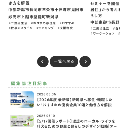
き方を解説
セミナーを開催 「
居住」から考える、
中部
新潟市
長岡市
三条市
十日町市
見附市
らし方
妙高市
上越市
聖籠町
新潟県
中部
東御市
長野県
二拠点生活
おすすめ移住先
おすすめ
仕事のスタイル
ランキング
支援制度
二拠点生活
自然癒
ワーケーション
PR
一覧へ戻る
編集部注目記事
2026.08.05
【2026年度 最新版】新潟県へ移住・転職した
い！おすすめの優良企業10選と働き方を解説
2026.06.10
【5/17開催レポート】理想のローカル・ライフを
叶えるためのお金と暮らしのデザイン戦略｜アク