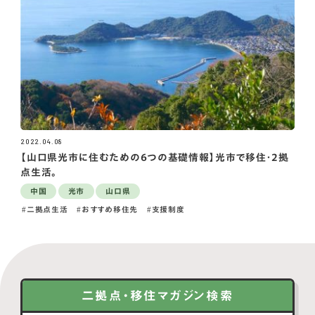
2022.04.08
【山口県光市に住むための6つの基礎情報】光市で移住・2拠
点生活。
中国
光市
山口県
二拠点生活
おすすめ移住先
支援制度
二拠点・移住マガジン検索