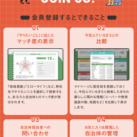
会員登録するとできること
01
02
「やりたいこと」に応じた
今住んでいるまちとの
マッチ度の表示
比較
「地域貢献」「スローライフ」など、移住
マイページに居住地を登録しておく
先でやりたいことを選択して検索する
と、今住んでいるまちと検索したまちの
と、あなたと自治体とのマッチ度が表
暮らしに関わる情報（スーパーや教育
示されます。
施設の数、地価など）を比較して表示
します。
03
04
自治体担当者への
お気に入り＆閲覧した
問い合わせ
自治体の管理