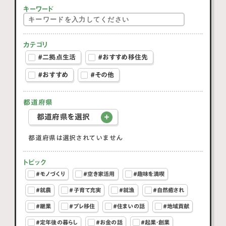
キーワード
カテゴリ
#二拠点生活
#おすすめ移住先
#おすすめ
#その他
都道府県
都道府県を選択
都道府県は選択されていません
トピック
#モノづくり
#空き家活用
#趣味を満喫
#就農
#子育て充実
#就漁
#自然癒され
#継業
#プレ移住
#住まいの話
#地域貢献
#定年後の暮らし
#お金の話
#起業・創業