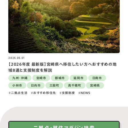
2026.06.01
【2026年度 最新版】宮崎県へ移住したい方へおすすめの地
域8選と支援制度を解説
九州・沖縄
宮崎市
都城市
延岡市
日南市
小林市
日向市
三股町
高千穂町
宮崎県
二拠点生活
おすすめ移住先
支援制度
NEWS
二拠点・移住マガジン検索