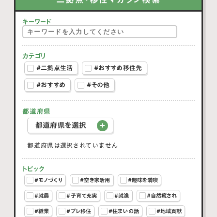
キーワード
カテゴリ
#二拠点生活
#おすすめ移住先
#おすすめ
#その他
都道府県
都道府県を選択
都道府県は選択されていません
トピック
#モノづくり
#空き家活用
#趣味を満喫
#就農
#子育て充実
#就漁
#自然癒され
#継業
#プレ移住
#住まいの話
#地域貢献