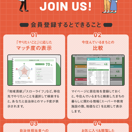
JOIN US!
会員登録するとできること
01
02
「やりたいこと」に応じた
今住んでいるまちとの
マッチ度の表示
比較
「地域貢献」「スローライフ」など、移住
マイページに居住地を登録しておく
先でやりたいことを選択して検索する
と、今住んでいるまちと検索したまちの
と、あなたと自治体とのマッチ度が表
暮らしに関わる情報（スーパーや教育
示されます。
施設の数、地価など）を比較して表示
します。
03
04
自治体担当者への
お気に入り＆閲覧した