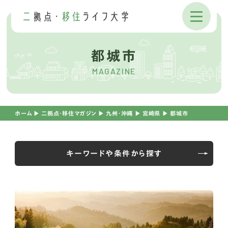
都城市
MAGAZINE
ホーム
▶︎
二拠点・移住マガジン
▶︎
九州・沖縄
▶︎
宮崎県
▶︎
都城市
キーワードや条件から探す