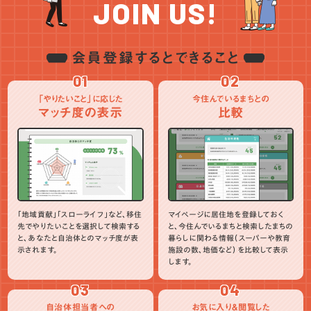
JOIN US!
会員登録するとできること
01
02
「やりたいこと」に応じた
今住んでいるまちとの
マッチ度の表示
比較
「地域貢献」「スローライフ」など、移住
マイページに居住地を登録しておく
先でやりたいことを選択して検索する
と、今住んでいるまちと検索したまちの
と、あなたと自治体とのマッチ度が表
暮らしに関わる情報（スーパーや教育
示されます。
施設の数、地価など）を比較して表示
します。
03
04
自治体担当者への
お気に入り＆閲覧した