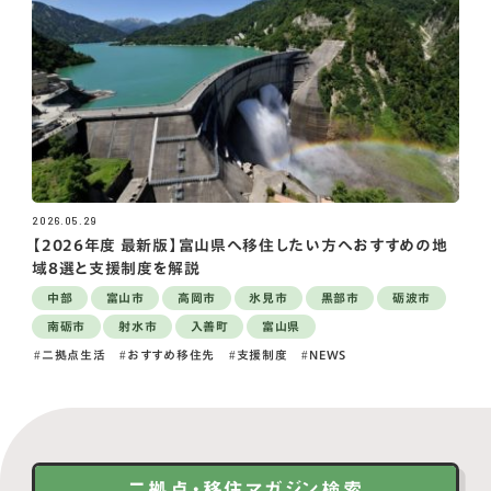
2026.05.29
【2026年度 最新版】富山県へ移住したい方へおすすめの地
域8選と支援制度を解説
中部
富山市
高岡市
氷見市
黒部市
砺波市
南砺市
射水市
入善町
富山県
二拠点生活
おすすめ移住先
支援制度
NEWS
二拠点・移住マガジン検索