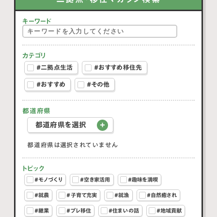
キーワード
カテゴリ
#二拠点生活
#おすすめ移住先
#おすすめ
#その他
都道府県
都道府県を選択
都道府県は選択されていません
トピック
#モノづくり
#空き家活用
#趣味を満喫
#就農
#子育て充実
#就漁
#自然癒され
#継業
#プレ移住
#住まいの話
#地域貢献