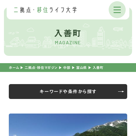
入善町
MAGAZINE
ホーム
▶︎
二拠点・移住マガジン
▶︎
中部
▶︎
富山県
▶︎
入善町
キーワードや条件から探す