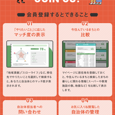
会員登録するとできること
01
02
「やりたいこと」に応じた
今住んでいるまちとの
マッチ度の表示
比較
「地域貢献」「スローライフ」など、移住
マイページに居住地を登録しておく
先でやりたいことを選択して検索する
と、今住んでいるまちと検索したまちの
と、あなたと自治体とのマッチ度が表
暮らしに関わる情報（スーパーや教育
示されます。
施設の数、地価など）を比較して表示
します。
03
04
自治体担当者への
お気に入り＆閲覧した
問い合わせ
自治体の管理