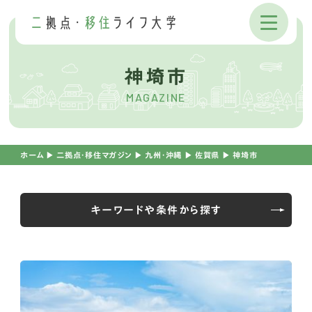
神埼市
MAGAZINE
ホーム
▶︎
二拠点・移住マガジン
▶︎
九州・沖縄
▶︎
佐賀県
▶︎
神埼市
キーワードや条件から探す