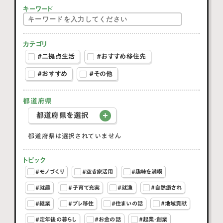
キーワード
カテゴリ
#二拠点生活
#おすすめ移住先
#おすすめ
#その他
都道府県
都道府県を選択
都道府県は選択されていません
トピック
#モノづくり
#空き家活用
#趣味を満喫
#就農
#子育て充実
#就漁
#自然癒され
#継業
#プレ移住
#住まいの話
#地域貢献
#定年後の暮らし
#お金の話
#起業・創業