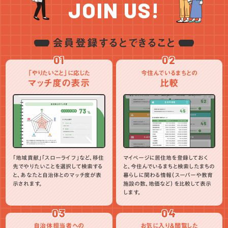
JOIN US!
会員登録するとできること
01
02
「やりたいこと」に応じた
今住んでいるまちとの
マッチ度の表示
比較
「地域貢献」「スローライフ」など、移住
マイページに居住地を登録しておく
先でやりたいことを選択して検索する
と、今住んでいるまちと検索したまちの
と、あなたと自治体とのマッチ度が表
暮らしに関わる情報（スーパーや教育
示されます。
施設の数、地価など）を比較して表示
します。
03
04
自治体担当者への
お気に入り＆閲覧した