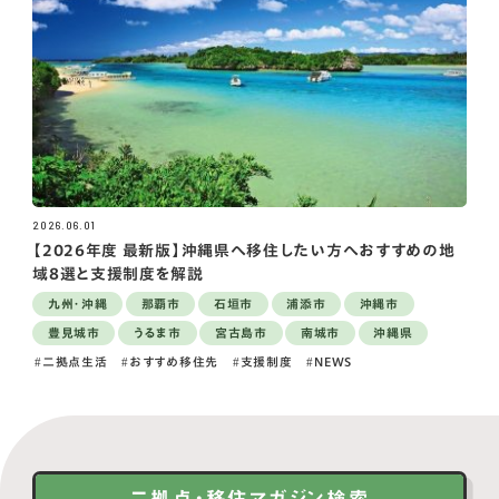
2026.06.01
【2026年度 最新版】沖縄県へ移住したい方へおすすめの地
域8選と支援制度を解説
九州・沖縄
那覇市
石垣市
浦添市
沖縄市
豊見城市
うるま市
宮古島市
南城市
沖縄県
二拠点生活
おすすめ移住先
支援制度
NEWS
二拠点・移住マガジン検索