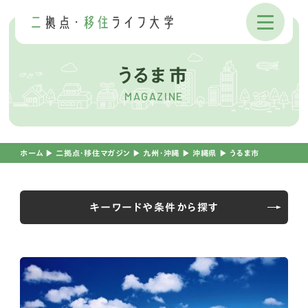
うるま市
MAGAZINE
ホーム
▶︎
二拠点・移住マガジン
▶︎
九州・沖縄
▶︎
沖縄県
▶︎
うるま市
キーワードや条件から探す