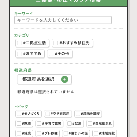
キーワード
カテゴリ
#二拠点生活
#おすすめ移住先
#おすすめ
#その他
都道府県
都道府県を選択
都道府県は選択されていません
トピック
#モノづくり
#空き家活用
#趣味を満喫
#就農
#子育て充実
#就漁
#自然癒され
#継業
#プレ移住
#住まいの話
#地域貢献