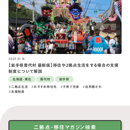
2023.01.16
【岩手県普代村 最新版】移住や2拠点生活をする場合の支援
制度について解説
北海道・東北
普代村
岩手県
二拠点生活
おすすめ移住先
子育て充実
自然癒され
支援制度
二拠点・移住マガジン検索