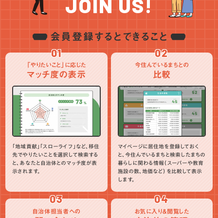
JOIN US!
会員登録するとできること
01
02
「やりたいこと」に応じた
今住んでいるまちとの
マッチ度の表示
比較
「地域貢献」「スローライフ」など、移住
マイページに居住地を登録しておく
先でやりたいことを選択して検索する
と、今住んでいるまちと検索したまちの
と、あなたと自治体とのマッチ度が表
暮らしに関わる情報（スーパーや教育
示されます。
施設の数、地価など）を比較して表示
します。
03
04
自治体担当者への
お気に入り＆閲覧した