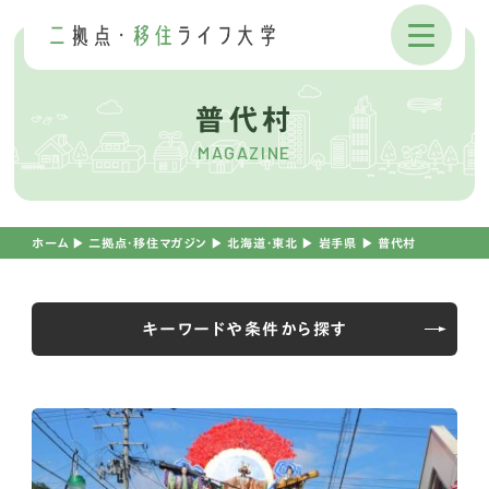
普代村
MAGAZINE
ホーム
▶︎
二拠点・移住マガジン
▶︎
北海道・東北
▶︎
岩手県
▶︎
普代村
キーワードや条件から探す