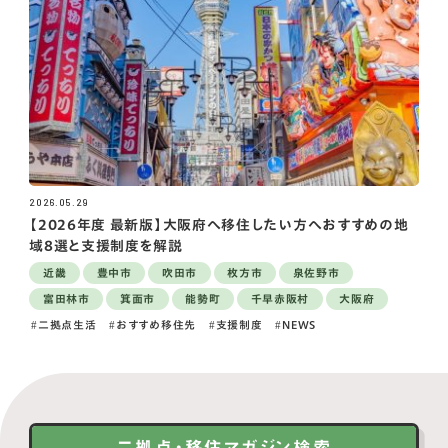
2026.05.29
【2026年度 最新版】大阪府へ移住したい方へおすすめの地
域8選と支援制度を解説
近畿
豊中市
吹田市
枚方市
泉佐野市
富田林市
箕面市
能勢町
千早赤阪村
大阪府
二拠点生活
おすすめ移住先
支援制度
NEWS
二拠点・移住マガジン検索