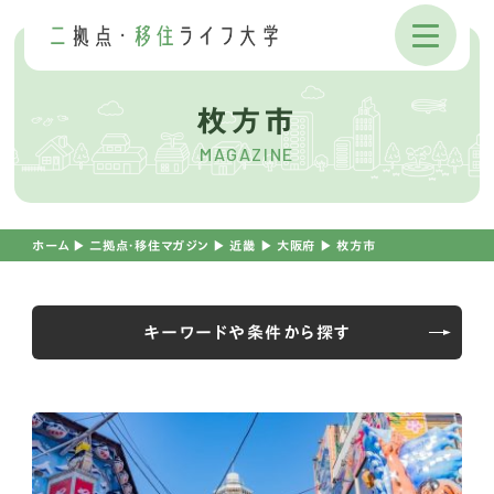
枚方市
MAGAZINE
ホーム
▶︎
二拠点・移住マガジン
▶︎
近畿
▶︎
大阪府
▶︎
枚方市
キーワードや条件から探す