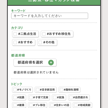
キーワード
カテゴリ
#二拠点生活
#おすすめ移住先
#おすすめ
#その他
都道府県
都道府県を選択
都道府県は選択されていません
トピック
#モノづくり
#空き家活用
#趣味を満喫
#就農
#子育て充実
#就漁
#自然癒され
#継業
#プレ移住
#住まいの話
#地域貢献