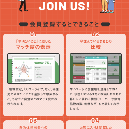
JOIN US!
会員登録するとできること
01
02
「やりたいこと」に応じた
今住んでいるまちとの
マッチ度の表示
比較
「地域貢献」「スローライフ」など、移住
マイページに居住地を登録しておく
先でやりたいことを選択して検索する
と、今住んでいるまちと検索したまちの
と、あなたと自治体とのマッチ度が表
暮らしに関わる情報（スーパーや教育
示されます。
施設の数、地価など）を比較して表示
します。
03
04
自治体担当者への
お気に入り＆閲覧した