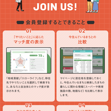
JOIN US!
会員登録するとできること
01
02
「やりたいこと」に応じた
今住んでいるまちとの
マッチ度の表示
比較
「地域貢献」「スローライフ」など、移住
マイページに居住地を登録しておく
先でやりたいことを選択して検索する
と、今住んでいるまちと検索したまちの
と、あなたと自治体とのマッチ度が表
暮らしに関わる情報（スーパーや教育
示されます。
施設の数、地価など）を比較して表示
します。
03
04