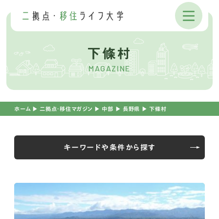
下條村
MAGAZINE
ホーム
▶︎
二拠点・移住マガジン
▶︎
中部
▶︎
長野県
▶︎
下條村
キーワードや条件から探す