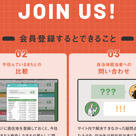
JOIN US!
会員登録するとできること
02
03
今住んでいるまちとの
自治体担当者への
比較
問い合わせ
ジに居住地を登録しておくと、今住
サイト内で解決できなかった疑問
まちと検索したまちの暮らしに関
なる点を、自治体の移住担当者に