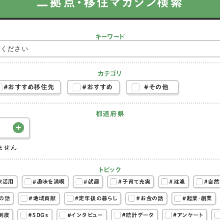
二拠点・移住マガジン検索
キーワード
カテゴリ
#おすすめ移住先
#おすすめ
#その他
都道府県
ません
トピック
家活用
#趣味を満喫
#就農
#子育て充実
#就漁
#自然
の話
#地域貢献
#定年後の暮らし
#お金の話
#起業・創業
制度
#SDGs
#インタビュー
#統計データ
#アンケート