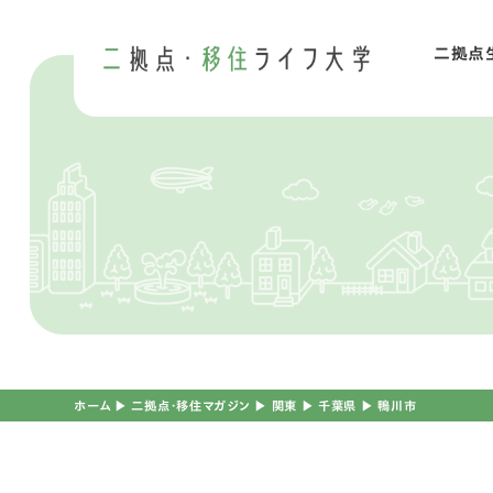
二拠点
二
移
ホーム
▶︎
二拠点・移住マガジン
▶︎
関東
▶︎
千葉県
▶︎
鴨川市