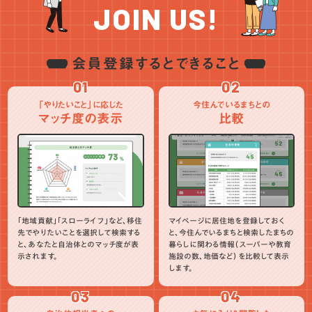
JOIN US!
会員登録するとできること
01
02
「やりたいこと」に応じた
今住んでいるまちとの
マッチ度の表示
比較
「地域貢献」「スローライフ」など、移住
マイページに居住地を登録しておく
先でやりたいことを選択して検索する
と、今住んでいるまちと検索したまちの
と、あなたと自治体とのマッチ度が表
暮らしに関わる情報（スーパーや教育
示されます。
施設の数、地価など）を比較して表示
します。
03
04