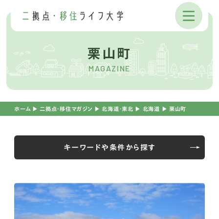
栗山町
MAGAZINE
ホーム
▶︎
二拠点・移住マガジン
▶︎
北海道・東北
▶︎
北海道
▶︎
栗山町
キーワードや条件から探す