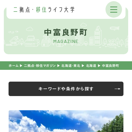
中富良野町
MAGAZINE
ホーム
▶︎
二拠点・移住マガジン
▶︎
北海道・東北
▶︎
北海道
▶︎
中富良野町
キーワードや条件から探す