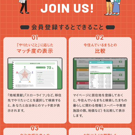
JOIN US!
会員登録するとできること
01
02
「やりたいこと」に応じた
今住んでいるまちとの
マッチ度の表示
比較
「地域貢献」「スローライフ」など、移住
マイページに居住地を登録しておく
先でやりたいことを選択して検索する
と、今住んでいるまちと検索したまちの
と、あなたと自治体とのマッチ度が表
暮らしに関わる情報（スーパーや教育
示されます。
施設の数、地価など）を比較して表示
します。
03
04