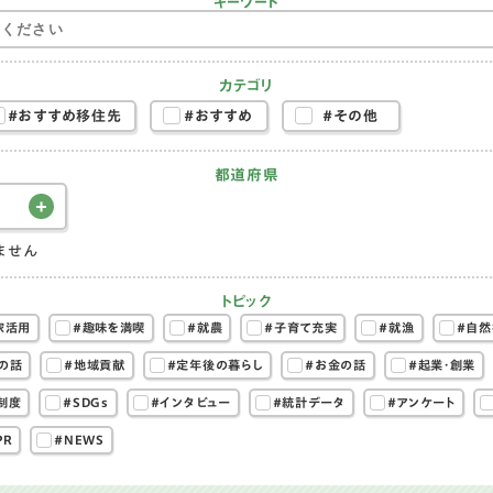
キーワード
カテゴリ
#おすすめ移住先
#おすすめ
#その他
都道府県
ません
トピック
家活用
#趣味を満喫
#就農
#子育て充実
#就漁
#自然
の話
#地域貢献
#定年後の暮らし
#お金の話
#起業・創業
制度
#SDGs
#インタビュー
#統計データ
#アンケート
PR
#NEWS