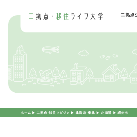
二拠点
二
移
ホーム
▶︎
二拠点・移住マガジン
▶︎
北海道・東北
▶︎
北海道
▶︎
網走市