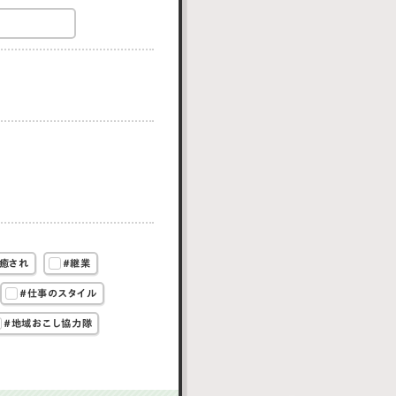
癒され
#継業
#仕事のスタイル
#地域おこし協力隊