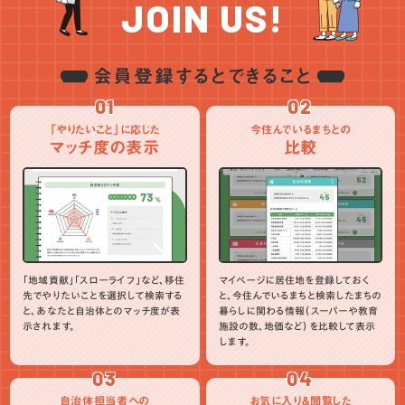
JOIN US!
会員登録するとできること
01
02
「やりたいこと」に応じた
今住んでいるまちとの
マッチ度の表示
比較
「地域貢献」「スローライフ」など、移住
マイページに居住地を登録しておく
先でやりたいことを選択して検索する
と、今住んでいるまちと検索したまちの
と、あなたと自治体とのマッチ度が表
暮らしに関わる情報（スーパーや教育
示されます。
施設の数、地価など）を比較して表示
します。
03
04
自治体担当者への
お気に入り＆閲覧した