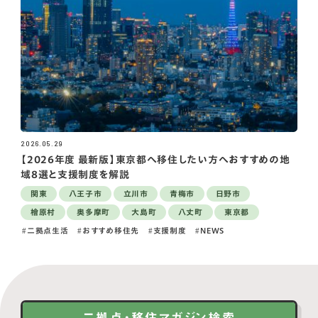
2026.05.29
【2026年度 最新版】東京都へ移住したい方へおすすめの地
域8選と支援制度を解説
関東
八王子市
立川市
青梅市
日野市
檜原村
奥多摩町
大島町
八丈町
東京都
二拠点生活
おすすめ移住先
支援制度
NEWS
二拠点・移住マガジン検索