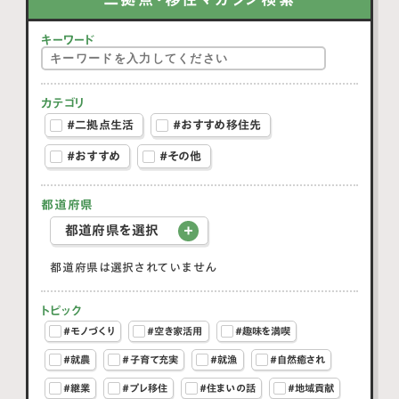
キーワード
カテゴリ
#二拠点生活
#おすすめ移住先
#おすすめ
#その他
都道府県
都道府県を選択
都道府県は選択されていません
トピック
#モノづくり
#空き家活用
#趣味を満喫
#就農
#子育て充実
#就漁
#自然癒され
#継業
#プレ移住
#住まいの話
#地域貢献