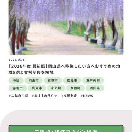
2026.05.31
【2026年度 最新版】岡山県へ移住したい方へおすすめの地
域8選と支援制度を解説
中国
岡山市
倉敷市
総社市
瀬戸内市
赤磐市
真庭市
和気町
奈義町
岡山県
二拠点生活
おすすめ移住先
支援制度
NEWS
二拠点・移住マガジン検索