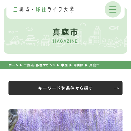
真庭市
MAGAZINE
ホーム
▶︎
二拠点・移住マガジン
▶︎
中国
▶︎
岡山県
▶︎
真庭市
キーワードや条件から探す