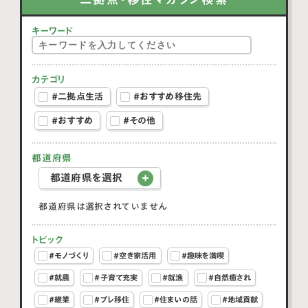
キーワード
カテゴリ
#二拠点生活
#おすすめ移住先
#おすすめ
#その他
都道府県
都道府県を選択
都道府県は選択されていません
トピック
#モノづくり
#空き家活用
#趣味を満喫
#就農
#子育て充実
#就漁
#自然癒され
#継業
#プレ移住
#住まいの話
#地域貢献