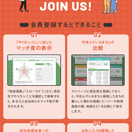
JOIN US!
会員登録するとできること
01
02
「やりたいこと」に応じた
今住んでいるまちとの
マッチ度の表示
比較
「地域貢献」「スローライフ」など、移住
マイページに居住地を登録しておく
先でやりたいことを選択して検索する
と、今住んでいるまちと検索したまちの
と、あなたと自治体とのマッチ度が表
暮らしに関わる情報（スーパーや教育
示されます。
施設の数、地価など）を比較して表示
します。
03
04
自治体担当者への
お気に入り＆閲覧した