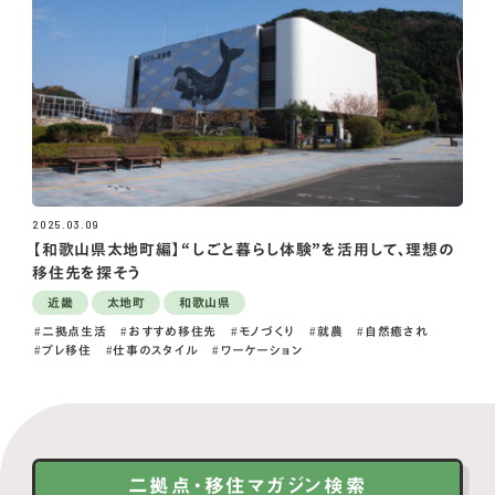
2025.03.09
【和歌山県太地町編】“しごと暮らし体験”を活用して、理想の
移住先を探そう
近畿
太地町
和歌山県
二拠点生活
おすすめ移住先
モノづくり
就農
自然癒され
プレ移住
仕事のスタイル
ワーケーション
二拠点・移住マガジン検索