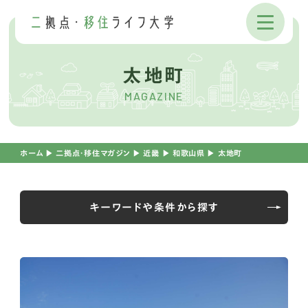
太地町
MAGAZINE
ホーム
▶︎
二拠点・移住マガジン
▶︎
近畿
▶︎
和歌山県
▶︎
太地町
キーワードや条件から探す