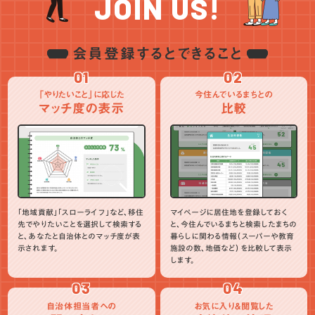
JOIN US!
会員登録するとできること
01
02
「やりたいこと」に応じた
今住んでいるまちとの
マッチ度の表示
比較
「地域貢献」「スローライフ」など、移住
マイページに居住地を登録しておく
先でやりたいことを選択して検索する
と、今住んでいるまちと検索したまちの
と、あなたと自治体とのマッチ度が表
暮らしに関わる情報（スーパーや教育
示されます。
施設の数、地価など）を比較して表示
します。
03
04
自治体担当者への
お気に入り＆閲覧した