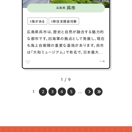
呉市
広島県
海がある
移住支援金対象
広島県呉市は、歴史と自然が融合する魅力的
な都市です。旧海軍の拠点として発展し、現在
も海上自衛隊の重要な基地があります。呉市
は「大和ミュージアム」で有名で、日本最大の
戦艦「大和」に関する展示が行われています。
自然景観も豊かで、瀬戸内海の美しい島々が
点在し、観光やレクリエーションに最適です。
また、呉市は「くれ焼き」などのグルメも楽し
1 / 9
める地域です。これらの特徴により、歴史好き
1
2
3
4
5
...
や自然愛好者にとって魅力的な旅行先となっ
ています。