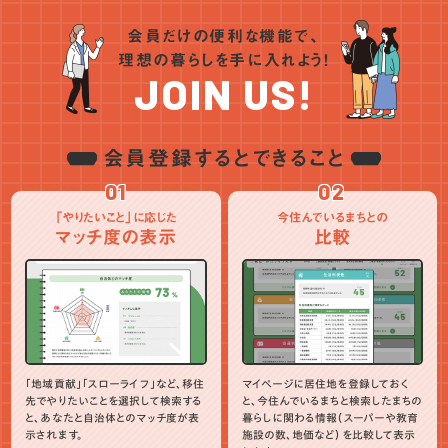
会員だけの便利な機能で、
理想の暮らしを手に入れよう！
JOIN US!
会員登録するとできること
01
02
「やりたいこと」に応じた
今住んでいるまちとの
マッチ度の表示
比較
「地域貢献」「スローライフ」など、移住
マイページに居住地を登録しておく
先でやりたいことを選択して検索する
と、今住んでいるまちと検索したまちの
と、あなたと自治体とのマッチ度が表
暮らしに関わる情報（スーパーや教育
示されます。
施設の数、地価など）を比較して表示