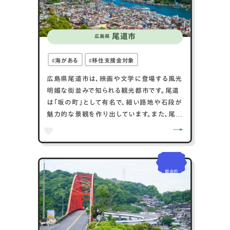
す。
尾道市
広島県
海がある
移住支援金対象
広島県尾道市は、映画や文学に登場する風光
明媚な街並みで知られる観光都市です。尾道
は「坂の町」として有名で、細い路地や石段が
魅力的な景観を作り出しています。また、尾道
ラーメンは全国的に有名で、地元の特産品で
す。歴史的建造物も多く、千光寺や浄土寺など
の古刹が点在しています。さらに、瀬戸内海に
浮かぶ美しい島々を結ぶしまなみ海道の起点
都会的
として、自転車旅行者にも人気です。尾道は、
文学者や映画監督に愛された場所で、多くの
作品の舞台となっており、文化的な魅力も豊
富です。