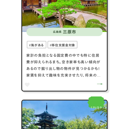
館が設置されています。自然、美食、文化が融
合した長門市は、多彩な魅力を持つ観光地で
す。
三原市
広島県
海がある
移住支援金対象
家計の負担となる固定費の中でも特に住居
費が抑えられるまち。空き家率も高い傾向が
あるので掘り出し物の物件が見つかるかも！
家賃を抑えて趣味を充実させたり、将来のた
めに節約することができるでしょう。
とかいなか