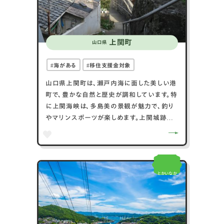
上関町
山口県
海がある
移住支援金対象
山口県上関町は、瀬戸内海に面した美しい港
町で、豊かな自然と歴史が調和しています。特
に上関海峡は、多島美の景観が魅力で、釣り
やマリンスポーツが楽しめます。上関城跡か
らは町と海を一望でき、歴史を感じることがで
きます。温暖な気候を活かした農業も盛んで、
特にみかんの栽培が有名です。また、上関町
は新鮮な魚介類が豊富で、地元の魚市場では
とかいなか
獲れたての魚が手に入ります。上関温泉は、
海を望む露天風呂があり、リラックスできるス
ポットとして人気です。自然の美しさ、歴史的
な遺産、温暖な気候を活かした農業と漁業が
魅力の上関町は、多彩な魅力を持つ地域で