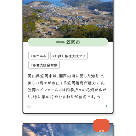
あります。交通面では、智頭急行線の大原駅
が中心で、岡山市や鳥取市へのアクセスも良
好です。
笠岡市
岡山県
海がある
お試し移住支援アリ
移住支援金対象
岡山県笠岡市は、瀬戸内海に面した港町で、
美しい島々が点在する笠岡諸島が魅力です。
笠岡ベイファームでは四季折々の花畑が広が
り、特に菜の花やひまわりが有名です。市内
には歴史的な寺社も多く、真鍋島には江戸時
代の町並みが残っています。笠岡ラーメンは
ご当地グルメとして人気があり、鶏ガラスー
プと醤油ベースの味が特徴です。笠岡市はま
田舎
た、養殖業が盛んで、新鮮な魚介類が楽しめ