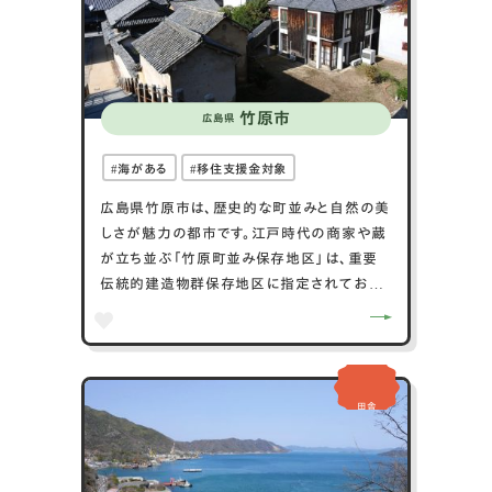
歴史や科学に触れることができます。歴史的
な神社、自然の美しさ、文化施設が揃った防
府市は、多彩な魅力を持つ都市です。
竹原市
広島県
海がある
移住支援金対象
広島県竹原市は、歴史的な町並みと自然の美
しさが魅力の都市です。江戸時代の商家や蔵
が立ち並ぶ「竹原町並み保存地区」は、重要
伝統的建造物群保存地区に指定されており、
歴史的な街並みが残っています。また、映画
「たそがれ清兵衛」やアニメ「たまゆら」の舞
台としても有名です。竹原市は、瀬戸内海に面
し、美しい島々へのアクセスも良好です。さら
田舎
に、日本酒の名産地としても知られ、「竹鶴酒
造」などの酒蔵が訪れる人々に親しまれてい
ます。