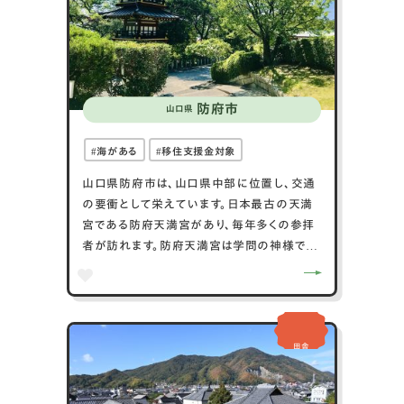
防府市
山口県
海がある
移住支援金対象
山口県防府市は、山口県中部に位置し、交通
の要衝として栄えています。日本最古の天満
宮である防府天満宮があり、毎年多くの参拝
者が訪れます。防府天満宮は学問の神様であ
る菅原道真を祀っており、学業成就や受験生
の合格祈願で知られています。防府市はまた、
瀬戸内海に面しており、穏やかな気候と美し
い海岸線が特徴です。特産品には、防府の甘
田舎
いみかんや、防府うどんがあります。防府市歴
史博物館や、防府市青少年科学館「ソラー
ル」などの文化施設も充実しており、地域の