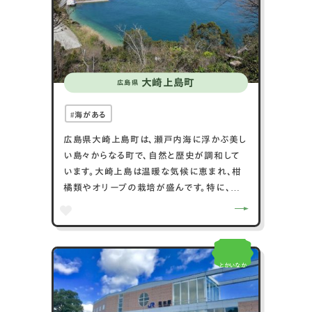
大崎上島町
広島県
海がある
広島県大崎上島町は、瀬戸内海に浮かぶ美し
い島々からなる町で、自然と歴史が調和して
います。大崎上島は温暖な気候に恵まれ、柑
橘類やオリーブの栽培が盛んです。特に、みか
んは特産品として有名です。また、島内には美
しい海岸線やビーチが点在し、海水浴や釣り
が楽しめます。歴史的には、「大崎下島御手洗
地区」には江戸時代からの伝統的な町並みが
とかいなか
残り、重要伝統的建造物群保存地区に指定さ
れています。さらに、海辺の景色を楽しむ「サ
イクリングロード」や、地元の新鮮な海産物を