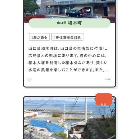
味わえる「大崎上島漁港」も魅力です。これら
の要素により、大崎上島町は自然、歴史、食が
楽しめる魅力的な地域です。
和木町
山口県
海がある
移住支援金対象
山口県和木町は、山口県の東南部に位置し、
広島県との県境にあります。町の中心には、
和木大堰を利用した和木ダムがあり、美しい
水辺の風景を楽しむことができます。また、町
内には和木美術館があり、地元の芸術作品や
展示が見られます。和木町は農業が盛んで、
特に米や野菜が特産品として知られていま
す。静かな田園風景と豊かな自然環境が広が
田舎
り、アウトドア活動も楽しめます。さらに、町内
を流れる錦川は、釣りやカヌーなどの水上活
動に適しています。和木町は、自然と文化、農
業が調和した魅力的な地域で、訪れる人々に
リラックスした時間を提供します。