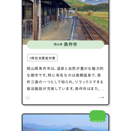
美作市
岡山県
移住支援金対象
岡山県美作市は、温泉と自然が豊かな魅力的
な都市です。特に有名なのは湯郷温泉で、美
作三湯の一つとして知られ、リラックスできる
宿泊施設が充実しています。美作市はまた、ス
ポーツ施設が充実しており、湯郷ベルのホー
ムグラウンドである湯郷陸上競技場がありま
す。自然も豊かで、作東美作の森公園では四
季折々の風景が楽しめます。歴史的には、戦
とかいなか
国武将・宮本武蔵の生誕地としても知られ、
武蔵を祀る宮本武蔵資料館が訪れる価値が