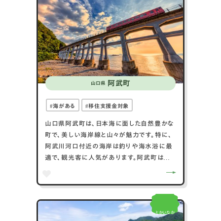
ます。交通アクセスも良好で、JR山陽本線の笠
岡駅や、山陽自動車道の笠岡ICが利用できま
す。
阿武町
山口県
海がある
移住支援金対象
山口県阿武町は、日本海に面した自然豊かな
町で、美しい海岸線と山々が魅力です。特に、
阿武川河口付近の海岸は釣りや海水浴に最
適で、観光客に人気があります。阿武町は農
業が盛んで、特に米や野菜、果物が特産品と
して知られています。また、阿武町には温泉施
設があり、地元住民や観光客がリラックスで
きる場所として親しまれています。町内には歴
とかいなか
史的な神社や寺院が点在し、地域の文化や歴