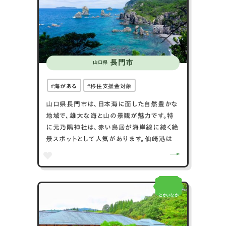
史を感じることができます。阿武町は、豊かな
自然環境と農業の魅力、歴史的な背景が調和
した、静かで魅力的な町です。
長門市
山口県
海がある
移住支援金対象
山口県長門市は、日本海に面した自然豊かな
地域で、雄大な海と山の景観が魅力です。特
に元乃隅神社は、赤い鳥居が海岸線に続く絶
景スポットとして人気があります。仙崎港は新
鮮な魚介類の宝庫で、仙崎イカやウニなどの
海の幸が楽しめます。また、長門湯本温泉は
長い歴史を持つ温泉地で、多くの湯治客が訪
れます。青海島は「海上アルプス」と呼ばれる
とかいなか
美しい断崖絶壁が見どころで、遊覧船からの
景観も楽しめます。文化面では、詩人金子み
すゞの出身地として知られ、金子みすゞ記念