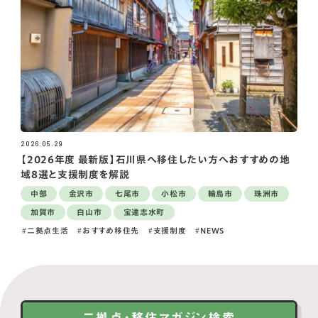
2026.05.29
【2026年度 最新版】石川県へ移住したい方へおすすめの地
域8選と支援制度を解説
中部
金沢市
七尾市
小松市
輪島市
珠洲市
加賀市
白山市
宝達志水町
二拠点生活
おすすめ移住先
支援制度
NEWS
二拠点・移住マガジン検索