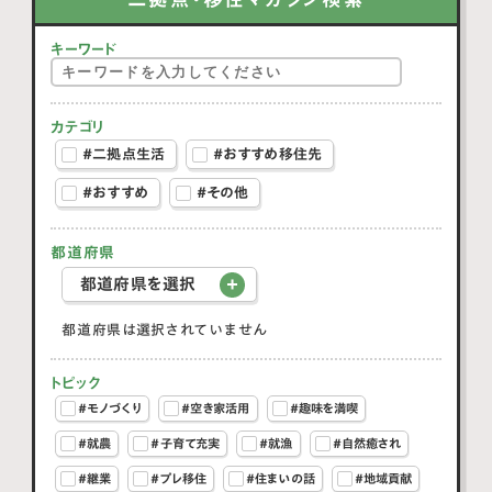
キーワード
カテゴリ
#二拠点生活
#おすすめ移住先
#おすすめ
#その他
都道府県
都道府県を選択
都道府県は選択されていません
トピック
#モノづくり
#空き家活用
#趣味を満喫
#就農
#子育て充実
#就漁
#自然癒され
#継業
#プレ移住
#住まいの話
#地域貢献