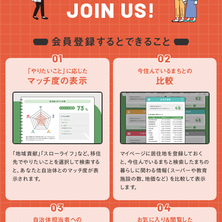
JOIN US!
会員登録するとできること
01
02
「やりたいこと」に応じた
今住んでいるまちとの
マッチ度の表示
比較
「地域貢献」「スローライフ」など、移住
マイページに居住地を登録しておく
先でやりたいことを選択して検索する
と、今住んでいるまちと検索したまちの
と、あなたと自治体とのマッチ度が表
暮らしに関わる情報（スーパーや教育
示されます。
施設の数、地価など）を比較して表示
します。
03
04
自治体担当者への
お気に入り＆閲覧した