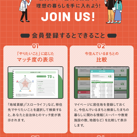
理想の暮らしを手に入れよう！
JOIN US!
会員登録するとできること
01
02
「やりたいこと」に応じた
今住んでいるまちとの
マッチ度の表示
比較
「地域貢献」「スローライフ」など、移住
マイページに居住地を登録しておく
先でやりたいことを選択して検索する
と、今住んでいるまちと検索したまちの
と、あなたと自治体とのマッチ度が表
暮らしに関わる情報（スーパーや教育
示されます。
施設の数、地価など）を比較して表示
します。