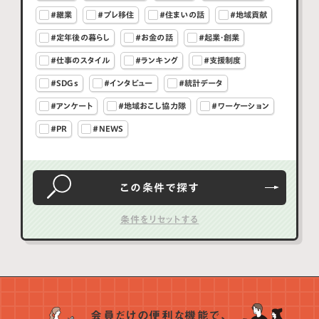
#継業
#プレ移住
#住まいの話
#地域貢献
#定年後の暮らし
#お金の話
#起業・創業
#仕事のスタイル
#ランキング
#支援制度
#SDGs
#インタビュー
#統計データ
#アンケート
#地域おこし協力隊
#ワーケーション
#PR
#NEWS
この条件で
探す
会員だけの便利な機能で、