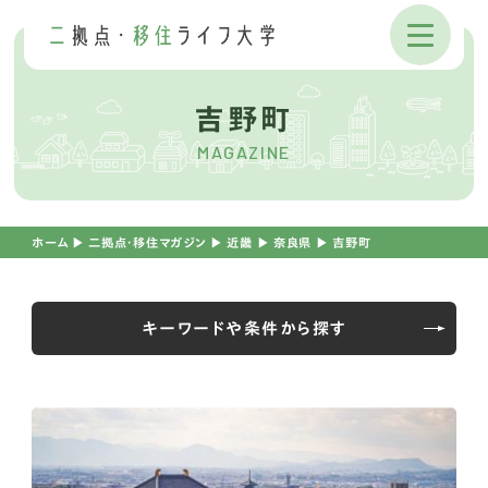
吉野町
MAGAZINE
ホーム
▶︎
二拠点・移住マガジン
▶︎
近畿
▶︎
奈良県
▶︎
吉野町
キーワードや条件から探す