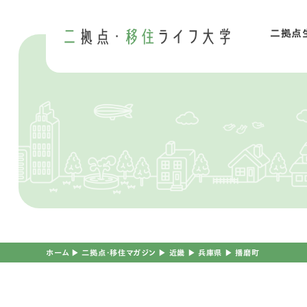
二拠点
二
移
ホーム
▶︎
二拠点・移住マガジン
▶︎
近畿
▶︎
兵庫県
▶︎
播磨町