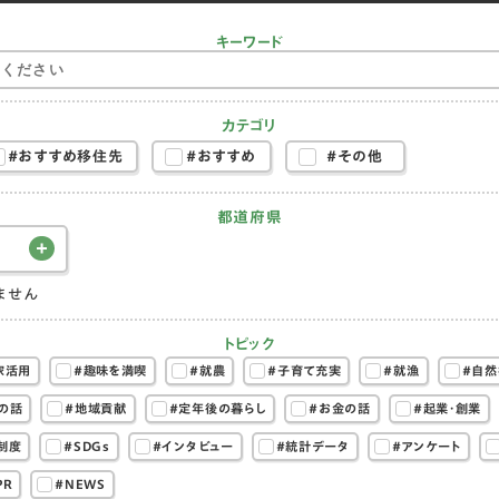
キーワード
カテゴリ
#おすすめ移住先
#おすすめ
#その他
都道府県
ません
トピック
家活用
#趣味を満喫
#就農
#子育て充実
#就漁
#自然
の話
#地域貢献
#定年後の暮らし
#お金の話
#起業・創業
制度
#SDGs
#インタビュー
#統計データ
#アンケート
PR
#NEWS