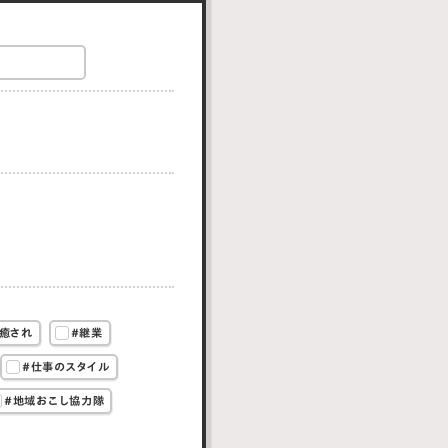
癒され
#継業
#仕事のスタイル
#地域おこし協力隊