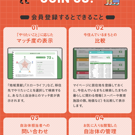
会員登録するとできること
01
02
「やりたいこと」に応じた
今住んでいるまちとの
マッチ度の表示
比較
「地域貢献」「スローライフ」など、移住
マイページに居住地を登録しておく
先でやりたいことを選択して検索する
と、今住んでいるまちと検索したまちの
と、あなたと自治体とのマッチ度が表
暮らしに関わる情報（スーパーや教育
示されます。
施設の数、地価など）を比較して表示
します。
03
04
自治体担当者への
お気に入り＆閲覧した
問い合わせ
自治体の管理