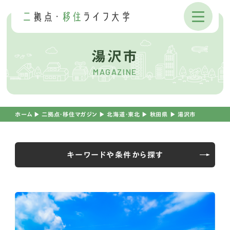
湯沢市
MAGAZINE
ホーム
▶︎
二拠点・移住マガジン
▶︎
北海道・東北
▶︎
秋田県
▶︎
湯沢市
キーワードや条件から探す