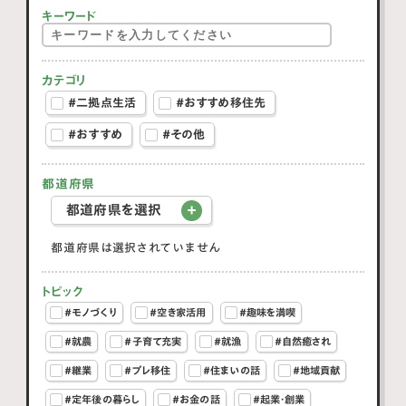
キーワード
カテゴリ
#二拠点生活
#おすすめ移住先
#おすすめ
#その他
都道府県
都道府県を選択
都道府県は選択されていません
トピック
#モノづくり
#空き家活用
#趣味を満喫
#就農
#子育て充実
#就漁
#自然癒され
#継業
#プレ移住
#住まいの話
#地域貢献
#定年後の暮らし
#お金の話
#起業・創業