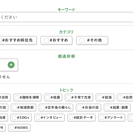
キーワード
カテゴリ
#おすすめ移住先
#おすすめ
#その他
都道府県
ません
トピック
家活用
#趣味を満喫
#就農
#子育て充実
#就漁
#自然
の話
#地域貢献
#定年後の暮らし
#お金の話
#起業・創業
制度
#SDGs
#インタビュー
#統計データ
#アンケート
PR
#NEWS