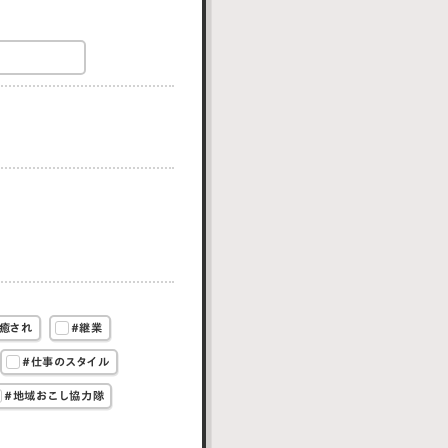
癒され
#継業
#仕事のスタイル
#地域おこし協力隊