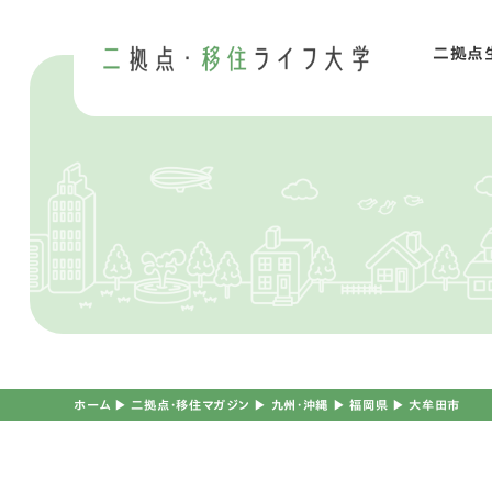
二拠点
二
移
ホーム
▶︎
二拠点・移住マガジン
▶︎
九州・沖縄
▶︎
福岡県
▶︎
大牟田市