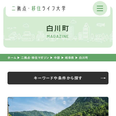
白川町
MAGAZINE
ホーム
▶︎
二拠点・移住マガジン
▶︎
中部
▶︎
岐阜県
▶︎
白川町
キーワードや条件から探す