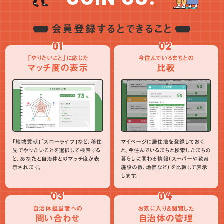
会員登録するとできること
01
02
「やりたいこと」に応じた
今住んでいるまちとの
マッチ度の表示
比較
「地域貢献」「スローライフ」など、移住
マイページに居住地を登録しておく
先でやりたいことを選択して検索する
と、今住んでいるまちと検索したまちの
と、あなたと自治体とのマッチ度が表
暮らしに関わる情報（スーパーや教育
示されます。
施設の数、地価など）を比較して表示
します。
03
04
自治体担当者への
お気に入り＆閲覧した
問い合わせ
自治体の管理