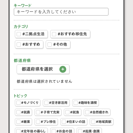
キーワード
カテゴリ
#二拠点生活
#おすすめ移住先
#おすすめ
#その他
都道府県
都道府県を選択
都道府県は選択されていません
トピック
#モノづくり
#空き家活用
#趣味を満喫
#就農
#子育て充実
#就漁
#自然癒され
#継業
#プレ移住
#住まいの話
#地域貢献
#定年後の暮らし
#お金の話
#起業・創業