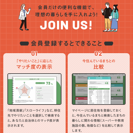
会員だけの便利な機能で、
理想の暮らしを手に入れよう！
JOIN US!
会員登録するとできること
01
02
「やりたいこと」に応じた
今住んでいるまちとの
マッチ度の表示
比較
「地域貢献」「スローライフ」など、移住
マイページに居住地を登録しておく
先でやりたいことを選択して検索する
と、今住んでいるまちと検索したまちの
と、あなたと自治体とのマッチ度が表
暮らしに関わる情報（スーパーや教育
示されます。
施設の数、地価など）を比較して表示
します。