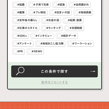
#就農
#子育て充実
#就漁
#自然癒され
#継業
#プレ移住
#住まいの話
#地域貢献
#定年後の暮らし
#お金の話
#起業・創業
#仕事のスタイル
#ランキング
#支援制度
#SDGs
#インタビュー
#統計データ
#アンケート
#地域おこし協力隊
#ワーケーション
#PR
#NEWS
この条件で
探す