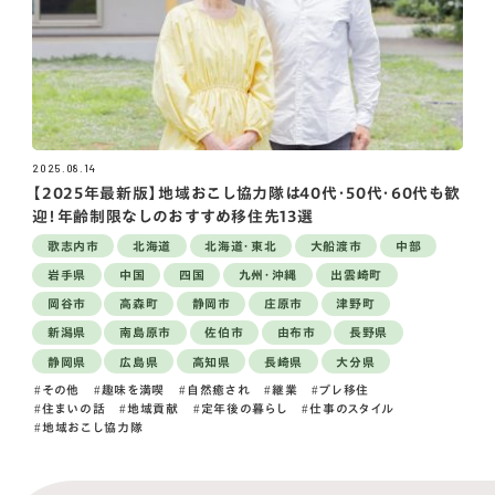
2025.08.14
【2025年最新版】地域おこし協力隊は40代・50代・60代も歓
迎！年齢制限なしのおすすめ移住先13選
歌志内市
北海道
北海道・東北
大船渡市
中部
岩手県
中国
四国
九州・沖縄
出雲崎町
岡谷市
高森町
静岡市
庄原市
津野町
新潟県
南島原市
佐伯市
由布市
長野県
静岡県
広島県
高知県
長崎県
大分県
その他
趣味を満喫
自然癒され
継業
プレ移住
住まいの話
地域貢献
定年後の暮らし
仕事のスタイル
地域おこし協力隊