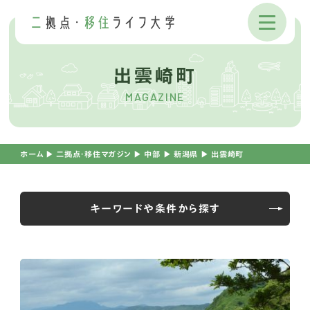
出雲崎町
MAGAZINE
ホーム
▶︎
二拠点・移住マガジン
▶︎
中部
▶︎
新潟県
▶︎
出雲崎町
キーワードや条件から探す