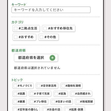
キーワード
カテゴリ
#二拠点生活
#おすすめ移住先
#おすすめ
#その他
都道府県
都道府県を選択
都道府県は選択されていません
トピック
#モノづくり
#空き家活用
#趣味を満喫
#就農
#子育て充実
#就漁
#自然癒され
#継業
#プレ移住
#住まいの話
#地域貢献
#定年後の暮らし
#お金の話
#起業・創業