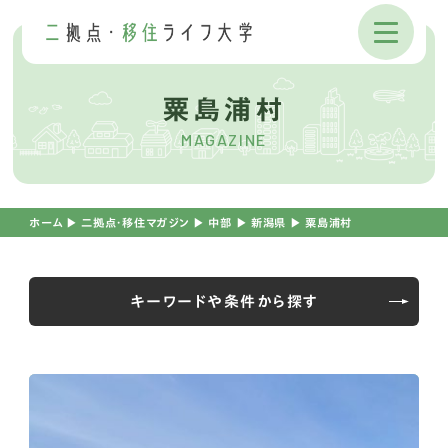
粟島浦村
MAGAZINE
ホーム
▶︎
二拠点・移住マガジン
▶︎
中部
▶︎
新潟県
▶︎
粟島浦村
キーワードや条件から探す