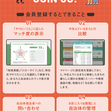
会員登録するとできること
01
02
「やりたいこと」に応じた
今住んでいるまちとの
マッチ度の表示
比較
「地域貢献」「スローライフ」など、移住
マイページに居住地を登録しておく
先でやりたいことを選択して検索する
と、今住んでいるまちと検索したまちの
と、あなたと自治体とのマッチ度が表
暮らしに関わる情報（スーパーや教育
示されます。
施設の数、地価など）を比較して表示
します。
03
04
自治体担当者への
お気に入り＆閲覧した
問い合わせ
自治体の管理