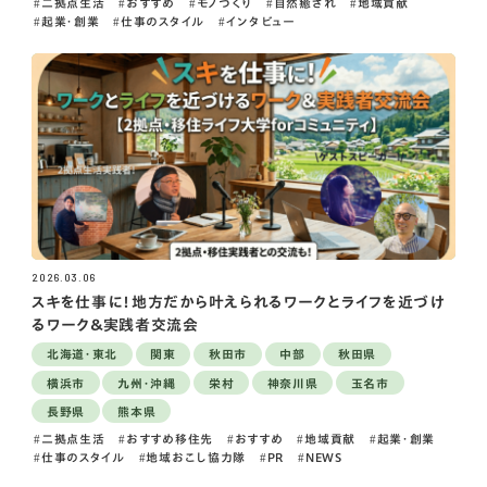
二拠点生活
おすすめ
モノづくり
自然癒され
地域貢献
起業・創業
仕事のスタイル
インタビュー
2026.03.06
スキを仕事に！地方だから叶えられるワークとライフを近づけ
るワーク＆実践者交流会
北海道・東北
関東
秋田市
中部
秋田県
横浜市
九州・沖縄
栄村
神奈川県
玉名市
長野県
熊本県
二拠点生活
おすすめ移住先
おすすめ
地域貢献
起業・創業
仕事のスタイル
地域おこし協力隊
PR
NEWS