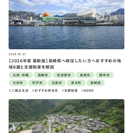
2026.05.31
【2026年度 最新版】長崎県へ移住したい方へおすすめの地
域8選と支援制度を解説
九州・沖縄
長崎市
佐世保市
島原市
諫早市
大村市
平戸市
五島市
長与町
長崎県
二拠点生活
おすすめ移住先
支援制度
NEWS