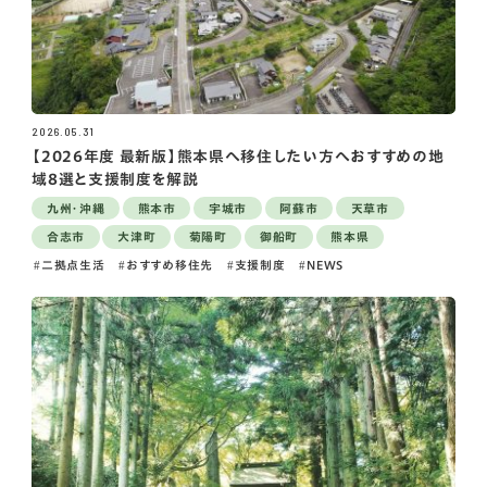
2026.05.31
【2026年度 最新版】熊本県へ移住したい方へおすすめの地
域8選と支援制度を解説
九州・沖縄
熊本市
宇城市
阿蘇市
天草市
合志市
大津町
菊陽町
御船町
熊本県
二拠点生活
おすすめ移住先
支援制度
NEWS