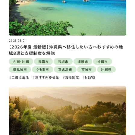
2026.06.01
【2026年度 最新版】沖縄県へ移住したい方へおすすめの地
域8選と支援制度を解説
九州・沖縄
那覇市
石垣市
浦添市
沖縄市
豊見城市
うるま市
宮古島市
南城市
沖縄県
二拠点生活
おすすめ移住先
支援制度
NEWS