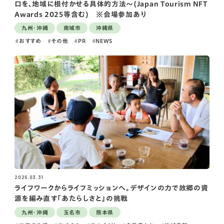
口を、地域に根付かせる具体的方法～(Japan Tourism NFT
Awards 2025等含む) ※会場参加あり
九州・沖縄
南城市
沖縄県
おすすめ
その他
PR
NEWS
2026.03.31
ライフワークからライフミッションへ。デザインの力で故郷の資
源を編み直す「あたらしさと」の挑戦
九州・沖縄
玉名市
熊本県