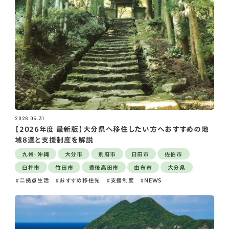
2026.05.31
【2026年度 最新版】大分県へ移住したい方へおすすめの地
域8選と支援制度を解説
九州・沖縄
大分市
別府市
日田市
佐伯市
臼杵市
竹田市
豊後高田市
由布市
大分県
二拠点生活
おすすめ移住先
支援制度
NEWS