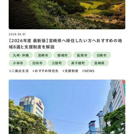
2026.06.01
【2026年度 最新版】宮崎県へ移住したい方へおすすめの地
域8選と支援制度を解説
九州・沖縄
宮崎市
都城市
延岡市
日南市
小林市
日向市
三股町
高千穂町
宮崎県
二拠点生活
おすすめ移住先
支援制度
NEWS