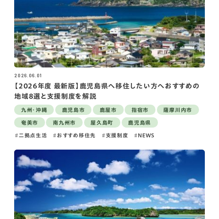
2026.06.01
【2026年度 最新版】鹿児島県へ移住したい方へおすすめの
地域8選と支援制度を解説
九州・沖縄
鹿児島市
鹿屋市
指宿市
薩摩川内市
奄美市
南九州市
屋久島町
鹿児島県
二拠点生活
おすすめ移住先
支援制度
NEWS