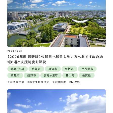
2026.05.31
【2026年度 最新版】佐賀県へ移住したい方へおすすめの地
域8選と支援制度を解説
九州・沖縄
佐賀市
唐津市
鳥栖市
伊万里市
武雄市
嬉野市
吉野ヶ里町
基山町
佐賀県
二拠点生活
おすすめ移住先
支援制度
NEWS