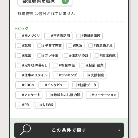
都道府県を選択
都道府県は選択されていません
トピック
#モノづくり
#空き家活用
#趣味を満喫
#就農
#子育て充実
#就漁
#自然癒され
#継業
#プレ移住
#住まいの話
#地域貢献
#定年後の暮らし
#お金の話
#起業・創業
#仕事のスタイル
#ランキング
#支援制度
#SDGs
#インタビュー
#統計データ
#アンケート
#地域おこし協力隊
#ワーケーション
#PR
#NEWS
この条件で
探す