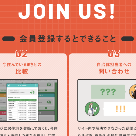
JOIN US!
会員登録するとできること
02
03
今住んでいるまちとの
自治体担当者への
比較
問い合わせ
ジに居住地を登録しておくと、今住
サイト内で解決できなかった疑問
まちと検索したまちの暮らしに関
なる点を、自治体の移住担当者に