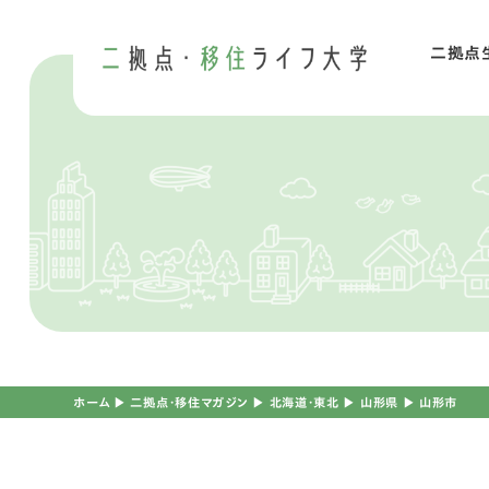
二拠点
二
移
ホーム
▶︎
二拠点・移住マガジン
▶︎
北海道・東北
▶︎
山形県
▶︎
山形市