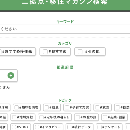
二拠点・移住マガジン検索
キーワード
カテゴリ
#おすすめ移住先
#おすすめ
#その他
都道府県
ません
トピック
家活用
#趣味を満喫
#就農
#子育て充実
#就漁
#自然
の話
#地域貢献
#定年後の暮らし
#お金の話
#起業・創業
制度
#SDGs
#インタビュー
#統計データ
#アンケート