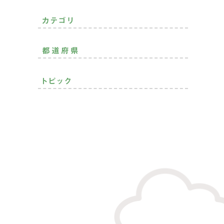
暮らしできる？
カテゴリ
二拠点生活
おすすめ移住先
都道府県
おすすめ
その他
北海道・東北
トピック
関東
中部
モノづくり
空き家活用
趣味を満喫
就農
近畿
子育て充実
就漁
自然癒され
継業
中国
プレ移住
住まいの話
地域貢献
四国
定年後の暮らし
お金の話
起業・創業
九州・沖縄
仕事のスタイル
ランキング
支援制度
SDGs
インタビュー
統計データ
アンケート
地域おこし協力隊
ワーケーション
PR
NEWS