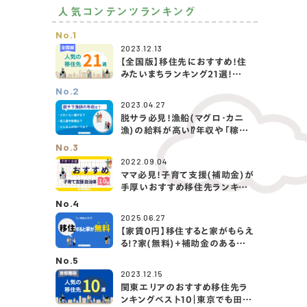
人気コンテンツランキング
No.1
2023.12.13
【全国版】移住先におすすめ！住
みたいまちランキング21選！
（2024年最新）
No.2
2023.04.27
脱サラ必見！漁船(マグロ・カニ
漁)の給料が高い⁉️年収や「稼げ
る5つの漁業」を紹介！
No.3
2022.09.04
ママ必見！子育て支援(補助金)が
手厚いおすすめ移住先ランキン
グTOP10！
No.4
2025.06.27
【家賃0円】移住すると家がもらえ
る!?家(無料)＋補助金のある移
住先を大公開！
No.5
2023.12.15
関東エリアのおすすめ移住先ラ
ンキングベスト10｜東京でも田舎