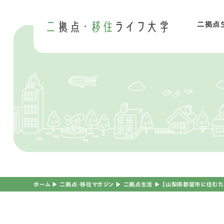
二拠点
二
移
ホーム
▶︎
二拠点・移住マガジン
▶︎
二拠点生活
▶︎