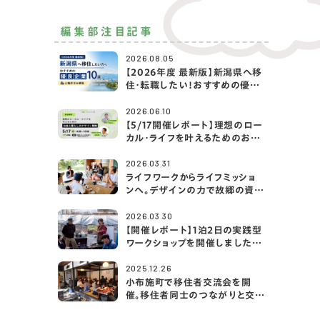
編集部注目記事
2026.08.05
【2026年度 最新版】新潟県へ移
住・転職したい！おすすめの優良
企業10選と働き方を解説
2026.06.10
【5/17開催レポート】理想のロー
カル・ライフを叶えるためのお金
と暮らしのデザイン戦略｜アクサ
生命×2拠点・移住ライフ大学
2026.03.31
ライフワークからライフミッショ
ンへ。デザインの力で故郷の資源
を編み直す「あたらしさと」の挑
戦
2026.03.30
【開催レポート】1泊2日の実践型
ワークショップを開催しました！
（＠山梨県富士河口湖町／古民
家宿rootfield）
2025.12.26
小布施町で移住者交流会を開
催。移住者同士のつながりと交流
の機会を創出