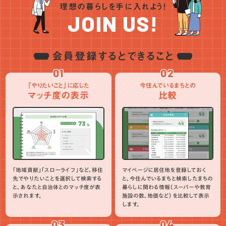
理想の暮らしを手に入れよう！
ワーケーション
PR
NEWS
JOIN US!
会員登録するとできること
01
02
「やりたいこと」に応じた
今住んでいるまちとの
マッチ度の表示
比較
「地域貢献」「スローライフ」など、移住
マイページに居住地を登録しておく
先でやりたいことを選択して検索する
と、今住んでいるまちと検索したまちの
と、あなたと自治体とのマッチ度が表
暮らしに関わる情報（スーパーや教育
示されます。
施設の数、地価など）を比較して表示
します。
03
04