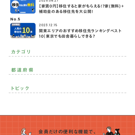
2025.06.27
【家賃0円】移住すると家がもらえる!?家(無料)＋
補助金のある移住先を大公開！
No.5
2023.12.15
関東エリアのおすすめ移住先ランキングベスト
10｜東京でも田舎暮らしできる？
カテゴリ
二拠点生活
おすすめ移住先
おすすめ
都道府県
その他
北海道・東北
トピック
関東
中部
モノづくり
空き家活用
趣味を満喫
就農
子育て充実
近畿
就漁
自然癒され
継業
プレ移住
住まいの話
中国
地域貢献
定年後の暮らし
お金の話
起業・創業
四国
仕事のスタイル
ランキング
支援制度
SDGs
会員だけの便利な機能で、
九州・沖縄
インタビュー
統計データ
アンケート
地域おこし協力隊