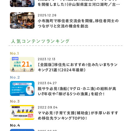
を開催しました！（＠山梨県富士河口湖町／古民
家宿rootfield）
2025.12.26
小布施町で移住者交流会を開催。移住者同士の
つながりと交流の機会を創出
人気コンテンツランキング
No.1
2023.12.13
【全国版】移住先におすすめ！住みたいまちラン
キング21選！（2024年最新）
No.2
2023.04.27
脱サラ必見！漁船(マグロ・カニ漁)の給料が高
い⁉️年収や「稼げる5つの漁業」を紹介！
No.3
2022.09.04
ママ必見！子育て支援(補助金)が手厚いおすす
め移住先ランキングTOP10！
No.4