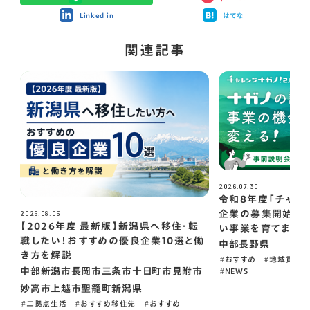
Linked in
はてな
関連記事
2026.07.30
令和8年度「チャレン
2026.08.05
企業の募集開始！～
【2026年度 最新版】新潟県へ移住・転
い事業を育てませ
職したい！おすすめの優良企業10選と働
中部
長野県
き方を解説
おすすめ
地域貢献
中部
新潟市
長岡市
三条市
十日町市
見附市
NEWS
妙高市
上越市
聖籠町
新潟県
二拠点生活
おすすめ移住先
おすすめ