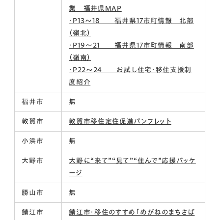
業 福井県MAP
・P13～18 福井県17市町情報 北部
（嶺北）
・P19～21 福井県17市町情報 南部
（嶺南）
・P22～24 お試し住宅・移住支援制
度紹介
福井市
無
敦賀市
敦賀市移住定住促進パンフレット
小浜市
無
大野市
大野に“来て”“見て”“住んで”応援パッケ
ージ
勝山市
無
鯖江市
鯖江市・移住のすすめ「めがねのまちさば