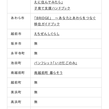
えに住んでみたら」
子育て支援ハンドブック
あわら市
「BRIDGE」 ～あなたとあわらをつなぐ
移住ガイドブック
越前市
えちぜんしぐらし
坂井市
無
永平寺町
無
池田町
パンフレット「いけだごのみ」
南越前町
南越前町 暮らそう
越前町
無
美浜町
無
高浜町
無