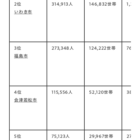
2位
314,913人
146,832世帯
1,232
いわき市
3位
273,348人
124,222世帯
768㎡
福島市
4位
115,556人
52,120世帯
383㎡
会津若松市
5位
75,123人
29,967世帯
279㎡