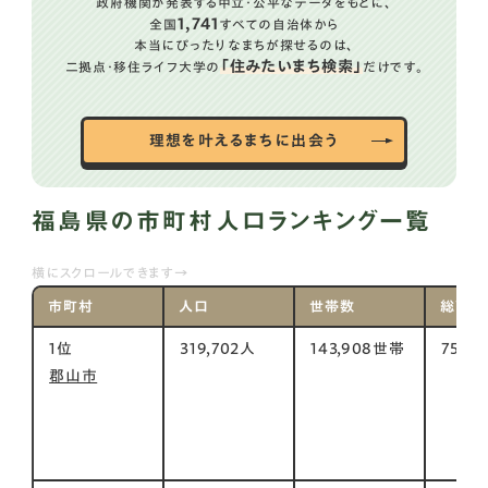
政府機関が発表する中立・公平なデータをもとに、
1,741
全国
すべての自治体から
本当にぴったりなまちが探せるのは、
「住みたいまち検索」
二拠点・移住ライフ大学の
だけです。
理想を叶えるまちに出会う
福島県の市町村人口ランキング一覧
横にスクロールできます→
市町村
人口
世帯数
総面積
1位
319,702人
143,908世帯
757㎡
郡山市