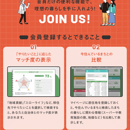
会員だけの便利な機能で、
九州・沖縄
インタビュー
統計データ
アンケート
地域おこし協力隊
理想の暮らしを手に入れよう！
ワーケーション
PR
NEWS
JOIN US!
会員登録するとできること
01
02
「やりたいこと」に応じた
今住んでいるまちとの
マッチ度の表示
比較
「地域貢献」「スローライフ」など、移住
マイページに居住地を登録しておく
先でやりたいことを選択して検索する
と、今住んでいるまちと検索したまち
と、あなたと自治体とのマッチ度が表
の暮らしに関わる情報（スーパーや教
示されます。
育施設の数、地価など）を比較して表
示します。