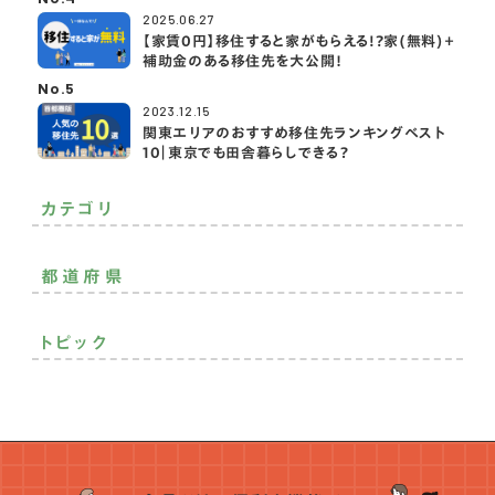
2025.06.27
【家賃0円】移住すると家がもらえる!?家(無料)＋
補助金のある移住先を大公開！
No.5
2023.12.15
関東エリアのおすすめ移住先ランキングベスト
10｜東京でも田舎暮らしできる？
カテゴリ
二拠点生活
おすすめ移住先
おすすめ
都道府県
その他
北海道・東北
トピック
関東
中部
モノづくり
空き家活用
趣味を満喫
就農
子育て充実
近畿
就漁
自然癒され
継業
プレ移住
住まいの話
中国
地域貢献
定年後の暮らし
お金の話
起業・創業
四国
仕事のスタイル
ランキング
支援制度
SDGs