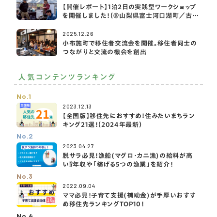
【開催レポート】1泊2日の実践型ワークショップ
を開催しました！（＠山梨県富士河口湖町／古民
家宿rootfield）
2025.12.26
小布施町で移住者交流会を開催。移住者同士の
つながりと交流の機会を創出
人気コンテンツランキング
No.1
2023.12.13
【全国版】移住先におすすめ！住みたいまちラン
キング21選！（2024年最新）
No.2
2023.04.27
脱サラ必見！漁船(マグロ・カニ漁)の給料が高
い⁉️年収や「稼げる5つの漁業」を紹介！
No.3
2022.09.04
ママ必見！子育て支援(補助金)が手厚いおすす
め移住先ランキングTOP10！
No.4