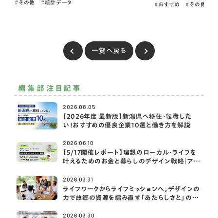
その他
統計データ
おすすめ
その他
一覧へ戻る
編集部注目記事
2026.08.05
【2026年度 最新版】新潟県へ移住・転職した
い！おすすめの優良企業10選と働き方を解説
2026.06.10
【5/17開催レポート】理想のローカル・ライフを
叶えるためのお金と暮らしのデザイン戦略｜アク
サ生命×2拠点・移住ライフ大学
2026.03.31
ライフワークからライフミッションへ。デザインの
力で故郷の資源を編み直す「あたらしさと」の挑
戦
2026.03.30