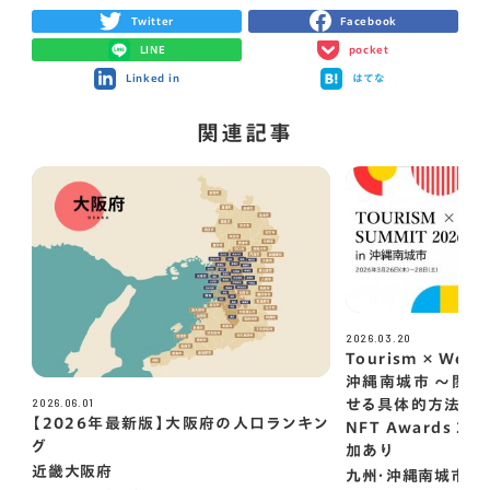
Twitter
Facebook
LINE
pocket
Linked in
はてな
関連記事
2026.03.20
Tourism × Web3
沖縄南城市 ～関係
2026.06.01
せる具体的方法～(Ja
【2026年最新版】大阪府の人口ランキン
NFT Awards 
グ
加あり
近畿
大阪府
九州・沖縄
南城市
沖