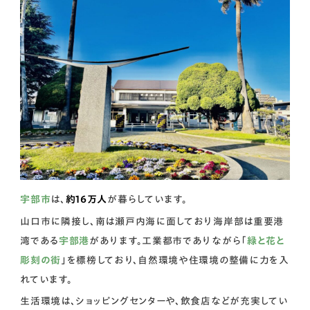
宇部市
は、
約16万人
が暮らしています。
山口市に隣接し、南は瀬戸内海に面しており海岸部は重要港
湾である
宇部港
があります。工業都市でありながら「
緑と花と
彫刻の街
」を標榜しており、自然環境や住環境の整備に力を入
れています。
生活環境は、ショッピングセンターや、飲食店などが充実してい