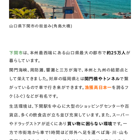
山口県下関市の街並み(角島大橋)
下関市
は、本州最西端にある山口県最大の都市で
約25万人
が
暮らしています。
関門海峡、周防灘、響灘と三方が海で、本州と九州の結節点と
して栄えてきました。対岸の福岡県とは
関門橋やトンネル
で繋
がっているので車で行き来ができます。
漁獲高日本一
を誇るフ
ク（ふぐ）などが有名です。
生活環境は、下関駅を中心に大型のショッピングセンターや百
貨店、多くの飲食店が立ち並び充実しています。また、スーパー
やドラッグストアが近くにあり
買い物に困らない環境
です。一
方で市街地から車で1時間ほど郊外へ足を運べば海・川・山も