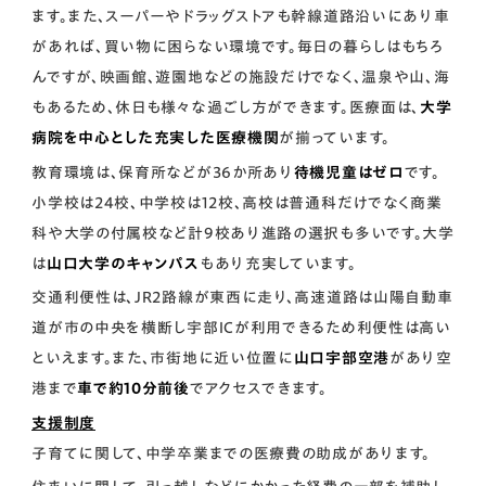
ます。また、スーパーやドラッグストアも幹線道路沿いにあり車
があれば、買い物に困らない環境です。毎日の暮らしはもちろ
んですが、映画館、遊園地などの施設だけでなく、温泉や山、海
もあるため、休日も様々な過ごし方ができます。医療面は、
大学
病院を中心とした充実した医療機関
が揃っています。
教育環境は、保育所などが36か所あり
待機児童はゼロ
です。
小学校は24校、中学校は12校、高校は普通科だけでなく商業
科や大学の付属校など計9校あり進路の選択も多いです。大学
は
山口大学のキャンパス
もあり充実しています。
交通利便性は、JR2路線が東西に走り、高速道路は山陽自動車
道が市の中央を横断し宇部ICが利用できるため利便性は高い
といえます。また、市街地に近い位置に
山口宇部空港
があり空
港まで
車で約10分前後
でアクセスできます。
支援制度
子育てに関して、中学卒業までの医療費の助成があります。