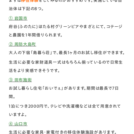
まずは
移住体験
をしてみるのがおすすめです。実施している自
治体は下記の8つ。
① 岩国市
府谷(ふのたに)ほたる村グリーンピアやまざとにて、コテージ
と農園を1年間借りられます。
② 周防大島町
大人の下宿「島暮ら荘」で、最長1ヶ月のお試し移住ができます。
生活に必要な家財道具一式はもちろん揃っているので日常生
活をより実感できそうです。
③ 田布施街
お試し暮らし住宅「おいでぇ」があります。期間は最長で7日
間。
1泊につき2000円で、テレビや洗濯機などは全て用意されて
いますよ。
④ 山口市
生活に必要な家具・家電付きの移住体験施設があります。