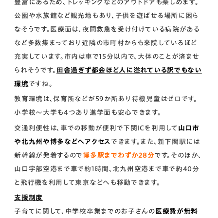
豊富にあるため、トレッキングなどのアウトドアも楽しめます。
公園や水族館など観光地もあり、子供を遊ばせる場所に困ら
なそうです。医療面は、夜間救急を受け付けている病院がある
など多数集まっており近隣の市町村からも来院しているほど
充実しています。市内は車で15分以内で、大体のことが済ませ
られそうです。
田舎過ぎず都会ほど人に溢れている訳でもない
環境
ですね。
教育環境は、保育所などが59か所あり待機児童はゼロです。
小学校～大学も4つあり進学面も安心できます。
交通利便性は、車での移動が便利で下関ICを利用して
山口市
や北九州や博多などへアクセス
できます。また、新下関駅には
新幹線が発着するので
博多駅までわずか28分
です。そのほか、
山口宇部空港まで車で約1時間、北九州空港まで車で約40分
と飛行機を利用して東京などへも移動できます。
支援制度
子育てに関して、中学校卒業までのお子さんの
医療費が無料