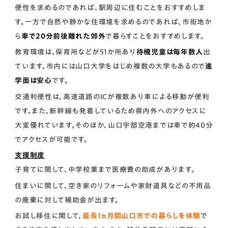
便性を求めるのであれば、駅周辺に住むことをおすすめしま
す。一方で自然や静かな住環境を求めるのであれば、市街地か
ら
車で20分前後離れた郊外
で暮らすことをおすすめします。
教育環境は、保育所などが51か所あり
待機児童は毎年数人
出
ています。市内には山口大学をはじめ複数の大学もあるので
進
学面は安心
です。
交通利便性は、高速道路のICが複数あり車による移動が便利
です。また、新幹線も発着しているため県内外へのアクセスに
大変優れています。そのほか、山口宇部空港までは車で約40分
でアクセスが可能です。
支援制度
子育てに関して、中学校業まで医療費の助成があります。
住まいに関して、空き家のリフォームや家財道具などの不用品
の廃棄に対して補助金が出ます。
お試し移住に関して、
最長1ヵ月間山口市での暮らしを体験
で