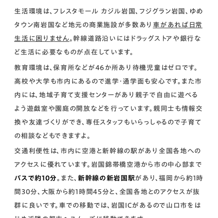
生活環境は、フレスタモール カジル岩国、フジグラン岩国、ゆめ
タウン南岩国など地元の商業施設が多数あり
車があれば日常
生活に困りません
。幹線道路沿いにはドラッグストアや銀行な
ど生活に必要なものが点在しています。
教育環境は、保育所などが46か所あり待機児童はゼロです。
高校や大学も市内にあるので進学・通学面も安心です。また市
内には、地域子育て支援センターがあり親子で自由に遊べる
よう遊戯室や園庭の開放などを行っています。親同士も情報交
換や友達づくりができ、専任スタッフもいらっしゃるので子育て
の相談などもできますよ。
交通利便性は、市内に空港と新幹線の駅があり全国各地への
アクセスに優れています。岩国錦帯橋空港から市の中心部まで
バスで約10分
。また、
新幹線の新岩国駅
があり、福岡から約1時
間30分、大阪から約1時間45分と、全国各地とのアクセスが抜
群に良いです。車での移動では、岩国ICがあるので山口市をは