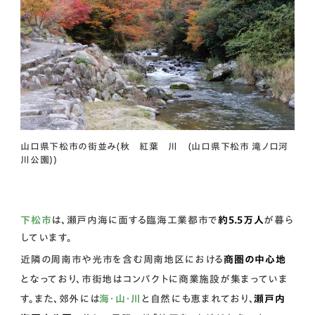
山口県下松市の街並み(秋 紅葉 川 (山口県下松市 滝ノ口河
川公園))
下松市
は、瀬戸内海に面する臨海工業都市で
約5.5万人
が暮ら
しています。
近隣の周南市や光市を含む周南地区における
商圏の中心地
となっており、市街地はコンパクトに商業施設が集まっていま
す。また、郊外には
海・山・川
と自然にも恵まれており、
瀬戸内