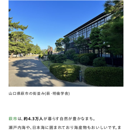
山口県萩市の街並み(萩・明倫学舎)
萩市
は、
約4.3万人
が暮らす自然が豊かなまち。
瀬戸内海や、日本海に囲まれており海産物もおいしいです。ま