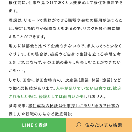
移住前に、仕事を見つけておくと大変安心して移住を決断でき
ます。
理想は、リモートで業務ができる職種や会社の雇用が決まるこ
と。安定した給与や保障などもあるので、リスクを最小限に抑
えることができます。
地方には都会と比べて企業も少ないので、求人もぐっと少なく
なります。その場合は、起業やご自身で生計を立てる手段を考
え無ければならず、その土地の暮らしを楽しむことができない
かも・・・。
しかし、田舎には田舎特有の、1次産業（農業・林業・漁業）など
で働く選択肢があります。
人手が足りていない田舎では、歓迎
されるとともに、経験としては面白いかも
しれません。
参考記事：
移住成功の秘訣は仕事探しにあり！地方で仕事の
探し方や転職の方法など徹底解説
光熱費が地方によっては倍以上になることも
LINEで登録
住みたいまち検索