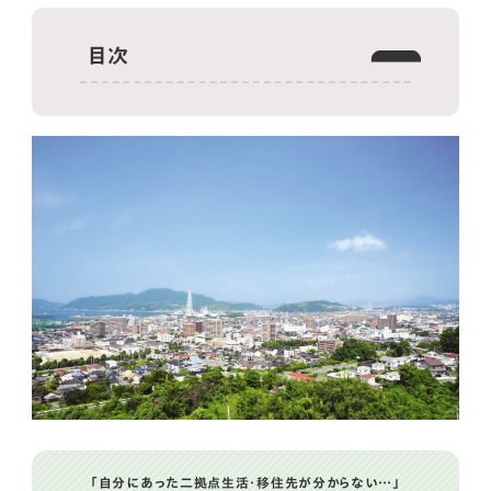
目次
山口県のおすすめ移住先６選
1人暮らしにもおすすめ！利便性の高いまち
子育て世帯におすすめ！教育環境充実なまち
どっぷり田舎暮らししたい人におすすめ！自然が
豊かなまち
仕事も利便性もバランスよく！とかいなかなまち
全国の人気移住スポットはこちら
山口県の移住支援制度
はじめての移住計画を立てる際の注意点
豊かな自然と歴史ある山口県でのびのび暮らす
「自分にあった二拠点生活・移住先が分からない…」