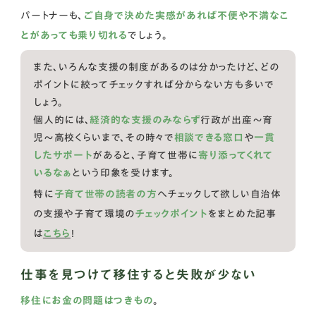
パートナーも、
ご自身で決めた実感があれば不便や不満なこ
とがあっても乗り切れる
でしょう。
また、いろんな支援の制度があるのは分かったけど、どの
ポイントに絞ってチェックすれば分からない方も多いで
しょう。
個人的には、
経済的な支援のみならず
行政が出産〜育
児〜高校くらいまで、その時々で
相談できる窓口
や
一貫
したサポート
があると、子育て世帯に
寄り添ってくれて
いるなぁ
という印象を受けます。
特に
子育て世帯の読者の方
へチェックして欲しい自治体
の支援や子育て環境の
チェックポイント
をまとめた記事
は
こちら
！
仕事を見つけて移住すると失敗が少ない
移住にお金の問題はつきもの
。