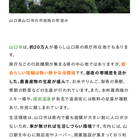
山口県山口市の市街地の町並み
山口市
は、
約20万人
が暮らし山口県の県庁所在地でもありま
す。
県庁などの行政機関が集まる県の中心地ではありますが、
都
会らしい喧騒は無い静かな住環境
です。
昼夜の寒暖差を活か
した、農畜産物の生産が盛ん
で、お米やりんご、梨等の果樹、
季節の野菜などの生産が行われています。また、本州最西端の
スキー場や、
湯田温泉
が有名で温泉街には無料の足湯が複数
あり、市民に親しまれています。
生活環境は、山口市は県内で最も面積が大きい割に人口が少
ないため、
車が無ければ生活しづらい環境
です。市内には、山
口駅を中心に商店街やスーパー、商業施設が集まっており利