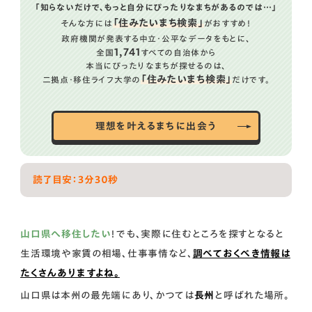
「知らないだけで、もっと自分にぴったりなまちがあるのでは…」
「住みたいまち検索」
そんな方には
がおすすめ！
政府機関が発表する中立・公平なデータをもとに、
1,741
全国
すべての自治体から
本当にぴったりなまちが探せるのは、
「住みたいまち検索」
二拠点・移住ライフ大学の
だけです。
理想を叶えるまちに出会う
読了目安：３分３０秒
山口県へ移住したい
！でも、実際に住むところを探すとなると
生活環境や家賃の相場、仕事事情など、
調べておくべき情報は
たくさんありますよね。
山口県は本州の最先端にあり、かつては
長州
と呼ばれた場所。