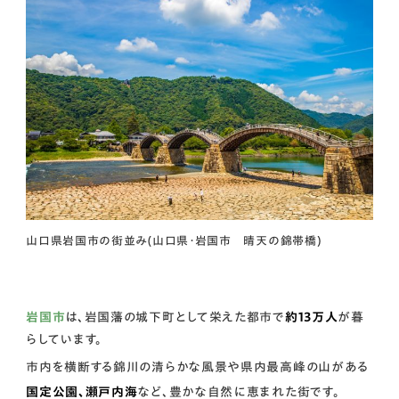
山口県岩国市の街並み(山口県・岩国市 晴天の錦帯橋)
岩国市
は、岩国藩の城下町として栄えた都市で
約13万人
が暮
らしています。
市内を横断する錦川の清らかな風景や県内最高峰の山がある
国定公園、瀬戸内海
など、豊かな自然に恵まれた街です。