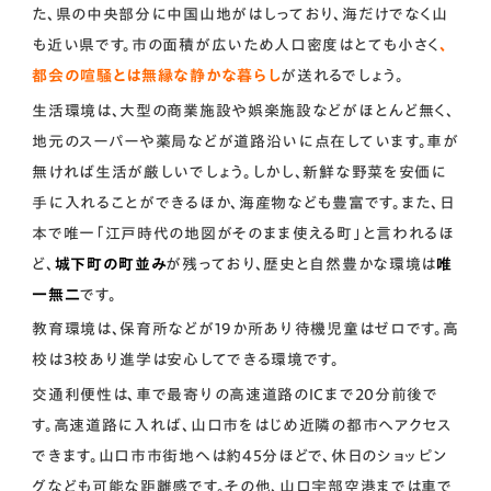
た、県の中央部分に中国山地がはしっており、海だけでなく山
も近い県です。市の面積が広いため人口密度はとても小さく
、
都会の喧騒とは無縁な静かな暮らし
が送れるでしょう。
生活環境は、大型の商業施設や娯楽施設などがほとんど無く、
地元のスーパーや薬局などが道路沿いに点在しています。車が
無ければ生活が厳しいでしょう。しかし、新鮮な野菜を安価に
手に入れることができるほか、海産物なども豊富です。また、日
本で唯一「江戸時代の地図がそのまま使える町」と言われるほ
ど、
城下町の町並み
が残っており、歴史と自然豊かな環境は
唯
一無二
です。
教育環境は、保育所などが19か所あり待機児童はゼロです。高
校は3校あり進学は安心してできる環境です。
交通利便性は、車で最寄りの高速道路のICまで20分前後で
す。高速道路に入れば、山口市をはじめ近隣の都市へアクセス
できます。山口市市街地へは約45分ほどで、休日のショッピン
グなども可能な距離感です。その他、山口宇部空港までは車で