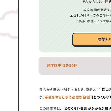
「住
そんな方には
政府機関が発表す
1,741
全国
すべての自治体
二拠点・移住ライフ大学
理想を
読了目安：３分30秒
都会から田舎へ移住するとき、漠然と「
生活コ
が、
移住をするときに必要な金額
はどのくらい
この記事では、「
どのくらい費用がかかるか知