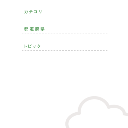
暮らしできる？
カテゴリ
二拠点生活
おすすめ移住先
都道府県
おすすめ
その他
北海道・東北
トピック
関東
中部
モノづくり
空き家活用
趣味を満喫
就農
近畿
子育て充実
就漁
自然癒され
継業
中国
プレ移住
住まいの話
地域貢献
四国
定年後の暮らし
お金の話
起業・創業
九州・沖縄
仕事のスタイル
ランキング
支援制度
SDGs
インタビュー
統計データ
アンケート
地域おこし協力隊
ワーケーション
PR
NEWS