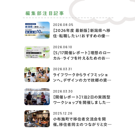
編集部注目記事
2026.08.05
【2026年度 最新版】新潟県へ移
住・転職したい！おすすめの優良
企業10選と働き方を解説
2026.06.10
【5/17開催レポート】理想のロー
カル・ライフを叶えるためのお金
と暮らしのデザイン戦略｜アクサ
生命×2拠点・移住ライフ大学
2026.03.31
ライフワークからライフミッショ
ンへ。デザインの力で故郷の資源
を編み直す「あたらしさと」の挑
戦
2026.03.30
【開催レポート】1泊2日の実践型
ワークショップを開催しました！
（＠山梨県富士河口湖町／古民
家宿rootfield）
2025.12.26
小布施町で移住者交流会を開
催。移住者同士のつながりと交流
の機会を創出