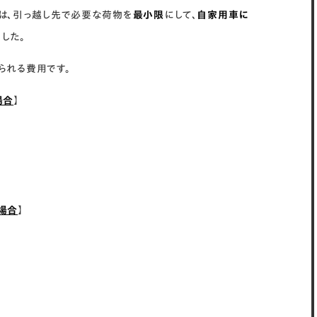
は、引っ越し先で必要な荷物を
最小限
にして、
自家用車に
した。
られる費用です。
場合
】
場合
】