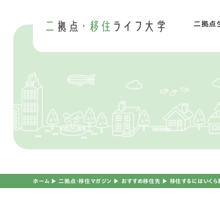
二拠点
二
移
ホーム
▶︎
二拠点・移住マガジン
▶︎
おすすめ移住先
▶︎