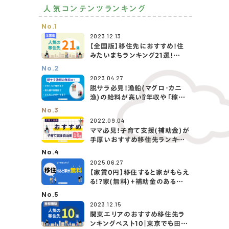
人気コンテンツランキング
No.1
2023.12.13
【全国版】移住先におすすめ！住
みたいまちランキング21選！
（2024年最新）
No.2
2023.04.27
脱サラ必見！漁船(マグロ・カニ
漁)の給料が高い⁉️年収や「稼げ
る5つの漁業」を紹介！
No.3
2022.09.04
ママ必見！子育て支援(補助金)が
手厚いおすすめ移住先ランキン
グTOP10！
No.4
2025.06.27
【家賃0円】移住すると家がもらえ
る!?家(無料)＋補助金のある移
住先を大公開！
No.5
2023.12.15
関東エリアのおすすめ移住先ラ
ンキングベスト10｜東京でも田舎