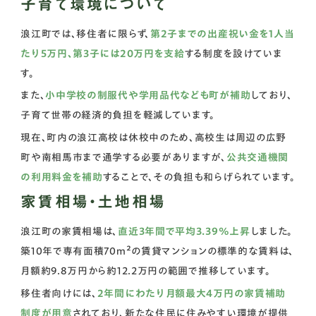
子育て環境について
浪江町では、移住者に限らず、
第2子までの出産祝い金を1人当
たり5万円、第3子には20万円を支給
する制度を設けていま
す。
また、
小中学校の制服代や学用品代なども町が補助
しており、
子育て世帯の経済的負担を軽減しています。
現在、町内の浪江高校は休校中のため、高校生は周辺の広野
町や南相馬市まで通学する必要がありますが、
公共交通機関
の利用料金を補助
することで、その負担も和らげられています。
家賃相場・土地相場
浪江町の家賃相場は、
直近3年間で平均3.39%上昇
しました。
築10年で専有面積70m²の賃貸マンションの標準的な賃料は、
月額約9.8万円から約12.2万円の範囲で推移しています。
移住者向けには、
2年間にわたり月額最大4万円の家賃補助
制度が用意
されており、新たな住民に住みやすい環境が提供