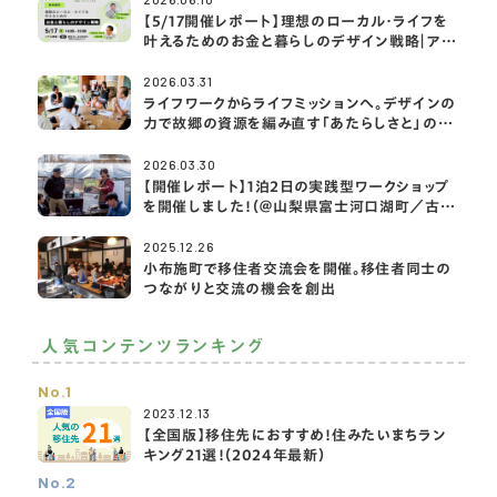
【5/17開催レポート】理想のローカル・ライフを
叶えるためのお金と暮らしのデザイン戦略｜アク
サ生命×2拠点・移住ライフ大学
2026.03.31
ライフワークからライフミッションへ。デザインの
力で故郷の資源を編み直す「あたらしさと」の挑
戦
2026.03.30
【開催レポート】1泊2日の実践型ワークショップ
を開催しました！（＠山梨県富士河口湖町／古民
家宿rootfield）
2025.12.26
小布施町で移住者交流会を開催。移住者同士の
つながりと交流の機会を創出
人気コンテンツランキング
No.1
2023.12.13
【全国版】移住先におすすめ！住みたいまちラン
キング21選！（2024年最新）
No.2