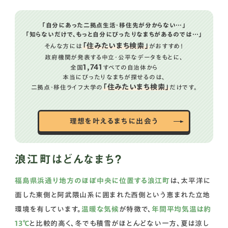
②：人気の名所、観光スポット
「自分にあった二拠点生活・移住先が分からない…」
浪江町への移住はどんな人におすすめ？
「知らないだけで、もっと自分にぴったりなまちがあるのでは…」
「住みたいまち検索」
そんな方には
がおすすめ！
政府機関が発表する中立・公平なデータをもとに、
1,741
全国
すべての自治体から
本当にぴったりなまちが探せるのは、
「住みたいまち検索」
二拠点・移住ライフ大学の
だけです。
理想を叶えるまちに出会う
浪江町はどんなまち？
福島県浜通り地方のほぼ中央に位置する浪江町
は、太平洋に
面した東側と阿武隈山系に囲まれた西側という恵まれた立地
環境を有しています。
温暖な気候
が特徴で、
年間平均気温は約
13℃
と比較的高く、冬でも積雪がほとんどない一方、夏は涼し