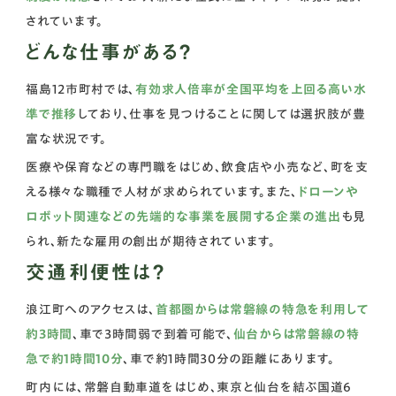
されています。
どんな仕事がある？
福島12市町村では、
有効求人倍率が全国平均を上回る高い水
準で推移
しており、仕事を見つけることに関しては選択肢が豊
富な状況です。
医療や保育などの専門職をはじめ、飲食店や小売など、町を支
える様々な職種で人材が求められています。また、
ドローンや
ロボット関連などの先端的な事業を展開する企業の進出
も見
られ、新たな雇用の創出が期待されています。
交通利便性は？
浪江町へのアクセスは、
首都圏からは常磐線の特急を利用して
約3時間
、車で3時間弱で到着可能で、
仙台からは常磐線の特
急で約1時間10分
、車で約1時間30分の距離にあります。
町内には、常磐自動車道をはじめ、東京と仙台を結ぶ国道6