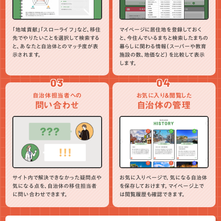
「地域貢献」「スローライフ」など、移住
マイページに居住地を登録しておく
先でやりたいことを選択して検索する
と、今住んでいるまちと検索したまちの
と、あなたと自治体とのマッチ度が表
暮らしに関わる情報（スーパーや教育
示されます。
施設の数、地価など）を比較して表示
します。
03
04
自治体担当者への
お気に入り＆閲覧した
問い合わせ
自治体の管理
サイト内で解決できなかった疑問点や
お気に入りページで、気になる自治体
気になる点を、自治体の移住担当者
を保存しておけます。マイページ上で
に問い合わせできます。
は閲覧履歴も確認できます。