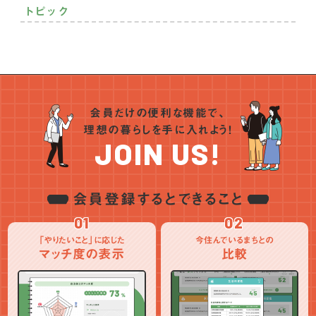
トピック
関東
中部
モノづくり
空き家活用
趣味を満喫
就農
子育て充実
近畿
就漁
自然癒され
継業
プレ移住
住まいの話
中国
地域貢献
定年後の暮らし
お金の話
起業・創業
四国
仕事のスタイル
ランキング
支援制度
SDGs
会員だけの便利な機能で、
九州・沖縄
インタビュー
統計データ
アンケート
地域おこし協力隊
理想の暮らしを手に入れよう！
ワーケーション
PR
NEWS
JOIN US!
会員登録するとできること
01
02
「やりたいこと」に応じた
今住んでいるまちとの
マッチ度の表示
比較