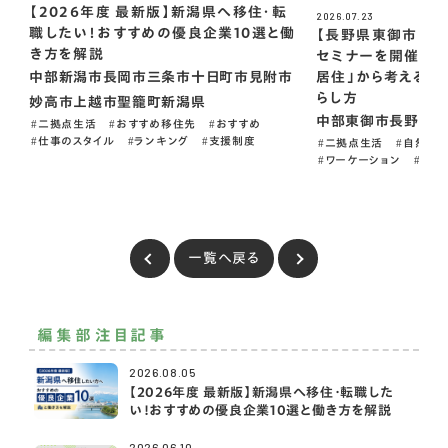
【2026年度 最新版】新潟県へ移住・転
2026.07.23
職したい！おすすめの優良企業10選と働
【長野県東御市】東
き方を解説
セミナーを開催 「
居住」から考える、
中部
新潟市
長岡市
三条市
十日町市
見附市
らし方
妙高市
上越市
聖籠町
新潟県
中部
東御市
長野県
二拠点生活
おすすめ移住先
おすすめ
仕事のスタイル
ランキング
支援制度
二拠点生活
自然癒
ワーケーション
PR
一覧へ戻る
編集部注目記事
2026.08.05
【2026年度 最新版】新潟県へ移住・転職した
い！おすすめの優良企業10選と働き方を解説
2026.06.10