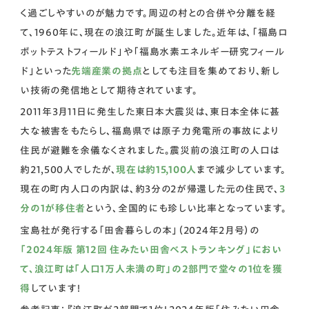
く過ごしやすいのが魅力です。周辺の村との合併や分離を経
て、1960年に、現在の浪江町が誕生しました。近年は、「福島ロ
ボットテストフィールド」や「福島水素エネルギー研究フィール
ド」といった
先端産業の拠点
としても注目を集めており、新し
い技術の発信地として期待されています。
2011年3月11日に発生した東日本大震災は、東日本全体に甚
大な被害をもたらし、福島県では原子力発電所の事故により
住民が避難を余儀なくされました。震災前の浪江町の人口は
約21,500人でしたが、
現在は約15,100人
まで減少しています。
現在の町内人口の内訳は、約3分の2が帰還した元の住民で、
3
分の1が移住者
という、全国的にも珍しい比率となっています。
宝島社が発行する「田舎暮らしの本」（2024年2月号）の
「2024年版 第12回 住みたい田舎ベストランキング」におい
て、浪江町は「人口1万人未満の町」の2部門で堂々の1位を獲
得
しています！