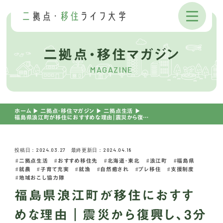
二拠点・移住マガジン
MAGAZINE
ホーム
▶︎
二拠点・移住マガジン
▶︎
二拠点生活
▶︎
福島県浪江町が移住におすすめな理由｜震災から復興し、3分の1が移住者のまち
投稿日：2024.03.27 最終更新日：2024.04.18
二拠点生活
おすすめ移住先
北海道・東北
浪江町
福島県
就農
子育て充実
就漁
自然癒され
プレ移住
支援制度
地域おこし協力隊
福島県浪江町が移住におすす
めな理由｜震災から復興し、3分