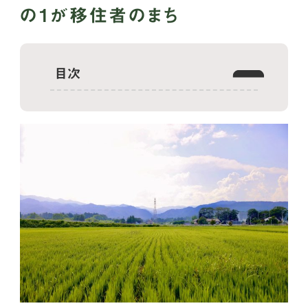
の1が移住者のまち
目次
浪江町はどんなまち？
浪江町が住みやすい理由
子育て環境について
家賃相場・土地相場
どんな仕事がある？
交通利便性は？
お買い物しやすい？
浪江町には移住支援制度がある？
浪江町の暮らしを楽しむには？
①：特産品