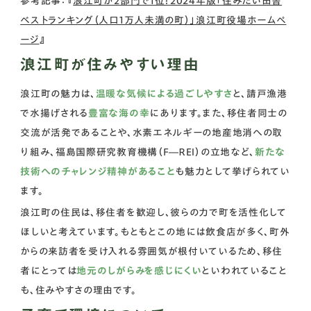
参考記事：『
浪江町が2部門で1位！2024年版「住みたい田舎
ベストランキング（人口1万人未満の町）」浪江町役場ホームペ
ージ
』
浪江町が住みやすい理由
浪江町の魅力は、
温暖な気候による過ごしやすさ
と、請戸漁港
で水揚げされる
豊富な海の幸
にあります。また、移住者同士の
交流が活発であることや、水素エネルギーの地産地消への取
り組み、福島国際研究教育機構（Ｆ―ＲＥＩ）の立地など、
新たな
技術へのチャレンジ精神があること
も魅力として挙げられてい
ます。
浪江町の住民は、移住者を歓迎し、彼らの力で町を活性化して
ほしいと考えています。もともとこの地には飲食店が多く、町外
からの来訪者を受け入れる雰囲気が根付いているため、移住
者にとっては
地元のしがらみを感じにくい
といわれていること
も、住みやすさの理由です。