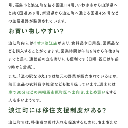
号、福島市と浪江町を結ぶ国道114号、いわき市から山形県へ
と続く国道399号、新潟県から浪江町へ通じる国道459号など
の主要道路が整備されています。
お買い物しやすい？
浪江町内には
イオン浪江店
があり、食料品や日用品、医薬品な
どを購入することができます。営業時間は午前6時から午後8時
までと長く、通勤前の立ち寄りにも便利です（日曜・祝日は午前
9時から営業）。
また、「道の駅なみえ」では地元の野菜が販売されているほか、
無印良品の衣料品や雑貨なども取り扱っています。週末には
車で30分ほどの南相馬市原町区へ出向き、まとめ買い
をする
人も多いようです。
浪江町には移住支援制度がある？
浪江町では、移住者の受け入れを促進するために、さまざまな