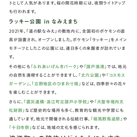
トとして人気があります。桜の開花時期には、夜間ライトアップ
も行われます。
ラッキー公園 in なみえまち
2021年、「道の駅なみえ」の敷地内に、全国初のポケモンの遊
具が設置され、オープンしました。ポケモン「ラッキー」をメイン
モチーフとしたこの公園には、連日多くの来園者が訪れていま
す。
その他にも
「ふれあいげんきパーク」
や
「請戸漁港」
では、地元
の自然を満喫することができますし、
「丈六公園」
や
「コスモス
ガーデン」
、
「立野地区のひまわり畑」
などは、四季折々の花々
を楽しむことができます。
さらに
、「震災遺構・浪江町立請戸小学校」
や
「大聖寺境内文
化財群」
など歴史的な場所も多く、教育的な観光や学習にも
適しています。地元で開催される伝統行事、
「相馬野馬追祭」
や
「十日市祭」
などは、地域の文化を感じられます。