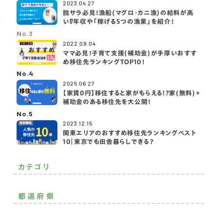
2023.04.27
脱サラ必見！漁船(マグロ・カニ漁)の給料が高
い⁉️年収や「稼げる5つの漁業」を紹介！
No.3
2022.09.04
ママ必見！子育て支援(補助金)が手厚いおすす
め移住先ランキングTOP10！
No.4
2025.06.27
【家賃0円】移住すると家がもらえる!?家(無料)＋
補助金のある移住先を大公開！
No.5
2023.12.15
関東エリアのおすすめ移住先ランキングベスト
10｜東京でも田舎暮らしできる？
カテゴリ
二拠点生活
おすすめ移住先
おすすめ
都道府県
その他
北海道・東北