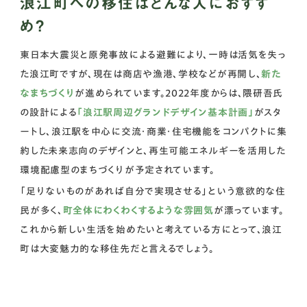
浪江町への移住はどんな人におすす
め？
東日本大震災と原発事故による避難により、一時は活気を失っ
た浪江町ですが、現在は商店や漁港、学校などが再開し、
新た
なまちづくり
が進められています。2022年度からは、隈研吾氏
の設計による
「浪江駅周辺グランドデザイン基本計画」
がスタ
ートし、浪江駅を中心に交流・商業・住宅機能をコンパクトに集
約した未来志向のデザインと、再生可能エネルギーを活用した
環境配慮型のまちづくりが予定されています。
「足りないものがあれば自分で実現させる」という意欲的な住
民が多く、
町全体にわくわくするような雰囲気
が漂っています。
これから新しい生活を始めたいと考えている方にとって、浪江
町は大変魅力的な移住先だと言えるでしょう。