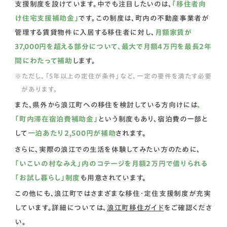
支援制度を設けています。中でも注目したいのは、
「移住者向
け住宅支援補助金」
です。この制度は、町内の不動産事業者が
管理する賃貸物件に入居する移住者に対し、
月額家賃が
37,000円を超える部分について、最大で月額4万円を最長2年
間にわたって補助
します。
ただし、「5年以上の定住が条件」など、一定の要件を満たす必要
があります。
また、県外から浪江町への移住を検討している方向けには
、
「町内滞在宿泊費補助金」
という制度もあり、宿泊費の一部と
して
一泊あたり2,500円が補助
されます。
さらに、実際の浪江での生活を体験してみたい方のために、
「いこいの村なみえ」内のコテージを月額2万円で借りられる
「お試し暮らし」制度
も用意されています。
この他にも、浪江町ではさまざまな移住・定住支援制度が充実
しています。詳細については、
浪江町移住ガイド
をご確認くださ
い。