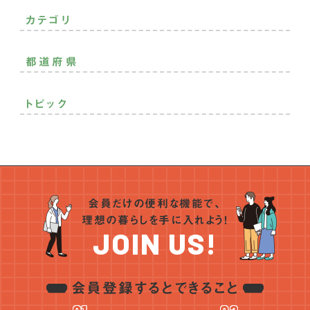
カテゴリ
二拠点生活
おすすめ移住先
おすすめ
都道府県
その他
北海道・東北
トピック
関東
中部
モノづくり
空き家活用
趣味を満喫
就農
子育て充実
近畿
就漁
自然癒され
継業
プレ移住
住まいの話
中国
地域貢献
定年後の暮らし
お金の話
起業・創業
四国
仕事のスタイル
ランキング
支援制度
SDGs
会員だけの便利な機能で、
九州・沖縄
インタビュー
統計データ
アンケート
地域おこし協力隊
理想の暮らしを手に入れよう！
ワーケーション
PR
NEWS
JOIN US!
会員登録するとできること