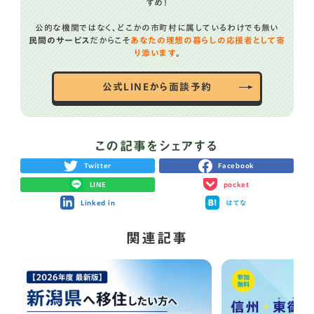
すめ！
公的な機関ではなく、どこかの市町村に属しているわけでも無い
民間のサービス
だからこそ
あなたの理想の暮らしの応援者として寄
り添います
。
公式LINEから面談予約
この記事をシェアする
Twitter
Facebook
LINE
pocket
Linked in
はてな
関連記事