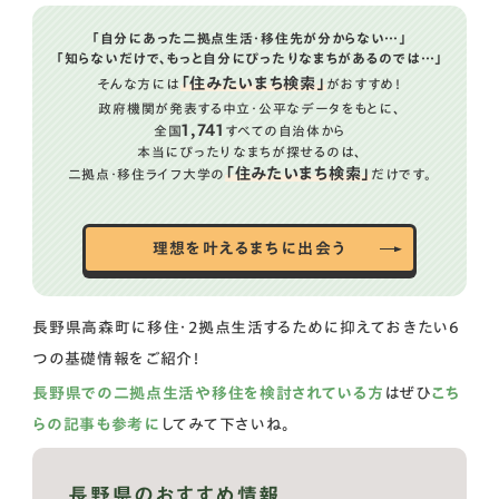
「自分にあった二拠点生活・移住先が分からない…」
「知らないだけで、もっと自分にぴったりなまちがあるのでは…」
「住みたいまち検索」
そんな方には
がおすすめ！
政府機関が発表する中立・公平なデータをもとに、
1,741
全国
すべての自治体から
本当にぴったりなまちが探せるのは、
「住みたいまち検索」
二拠点・移住ライフ大学の
だけです。
理想を叶えるまちに出会う
長野県高森町に移住・2拠点生活するために抑えておきたい6
つの基礎情報をご紹介！
長野県での二拠点生活や移住を検討されている方
はぜひ
こち
らの記事も参考に
してみて下さいね。
長野県のおすすめ情報