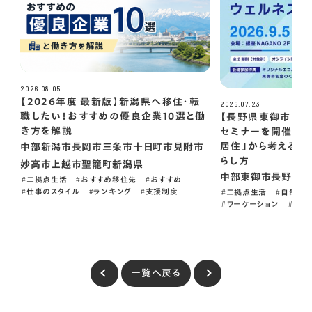
2026.08.05
【2026年度 最新版】新潟県へ移住・転
2026.07.23
職したい！おすすめの優良企業10選と働
【長野県東御市】東
き方を解説
セミナーを開催 「
居住」から考える、
中部
新潟市
長岡市
三条市
十日町市
見附市
らし方
妙高市
上越市
聖籠町
新潟県
中部
東御市
長野県
二拠点生活
おすすめ移住先
おすすめ
仕事のスタイル
ランキング
支援制度
二拠点生活
自然癒
ワーケーション
PR
一覧へ戻る