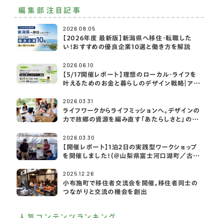
編集部注目記事
2026.08.05
【2026年度 最新版】新潟県へ移住・転職した
い！おすすめの優良企業10選と働き方を解説
2026.06.10
【5/17開催レポート】理想のローカル・ライフを
叶えるためのお金と暮らしのデザイン戦略｜アク
サ生命×2拠点・移住ライフ大学
2026.03.31
ライフワークからライフミッションへ。デザインの
力で故郷の資源を編み直す「あたらしさと」の挑
戦
2026.03.30
【開催レポート】1泊2日の実践型ワークショップ
を開催しました！（＠山梨県富士河口湖町／古民
家宿rootfield）
2025.12.26
小布施町で移住者交流会を開催。移住者同士の
つながりと交流の機会を創出
人気コンテンツランキング