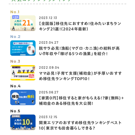
No.1
2023.12.13
【全国版】移住先におすすめ！住みたいまちラン
キング21選！（2024年最新）
No.2
2023.04.27
脱サラ必見！漁船(マグロ・カニ漁)の給料が高
い⁉️年収や「稼げる5つの漁業」を紹介！
No.3
2022.09.04
ママ必見！子育て支援(補助金)が手厚いおすす
め移住先ランキングTOP10！
No.4
2025.06.27
【家賃0円】移住すると家がもらえる!?家(無料)＋
補助金のある移住先を大公開！
No.5
2023.12.15
関東エリアのおすすめ移住先ランキングベスト
10｜東京でも田舎暮らしできる？