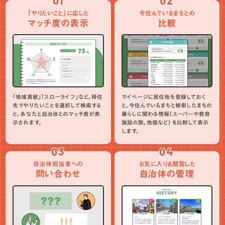
01
02
「やりたいこと」に応じた
今住んでいるまちとの
マッチ度の表示
比較
「地域貢献」「スローライフ」など、移住
マイページに居住地を登録しておく
先でやりたいことを選択して検索する
と、今住んでいるまちと検索したまちの
と、あなたと自治体とのマッチ度が表
暮らしに関わる情報（スーパーや教育
示されます。
施設の数、地価など）を比較して表示
します。
03
04
自治体担当者への
お気に入り＆閲覧した
問い合わせ
自治体の管理