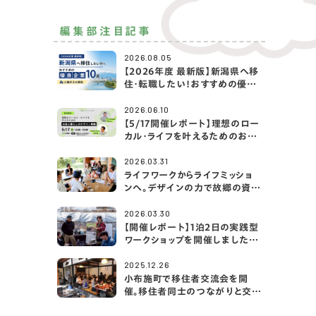
編集部注目記事
2026.08.05
【2026年度 最新版】新潟県へ移
住・転職したい！おすすめの優良
企業10選と働き方を解説
2026.06.10
【5/17開催レポート】理想のロー
カル・ライフを叶えるためのお金
と暮らしのデザイン戦略｜アクサ
生命×2拠点・移住ライフ大学
2026.03.31
ライフワークからライフミッショ
ンへ。デザインの力で故郷の資源
を編み直す「あたらしさと」の挑
戦
2026.03.30
【開催レポート】1泊2日の実践型
ワークショップを開催しました！
（＠山梨県富士河口湖町／古民
家宿rootfield）
2025.12.26
小布施町で移住者交流会を開
催。移住者同士のつながりと交流
の機会を創出