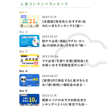
人気コンテンツランキング
No.1
2023.12.13
【全国版】移住先におすすめ！住
みたいまちランキング21選！
（2024年最新）
No.2
2023.04.27
脱サラ必見！漁船(マグロ・カニ
漁)の給料が高い⁉️年収や「稼げ
る5つの漁業」を紹介！
No.3
2022.09.04
ママ必見！子育て支援(補助金)が
手厚いおすすめ移住先ランキン
グTOP10！
No.4
2025.06.27
【家賃0円】移住すると家がもらえ
る!?家(無料)＋補助金のある移
住先を大公開！
No.5
2023.12.15
関東エリアのおすすめ移住先ラ
ンキングベスト10｜東京でも田舎