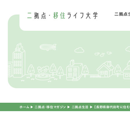
二拠点
二
移
ホーム
▶︎
二拠点・移住マガジン
▶︎
二拠点生活
▶︎