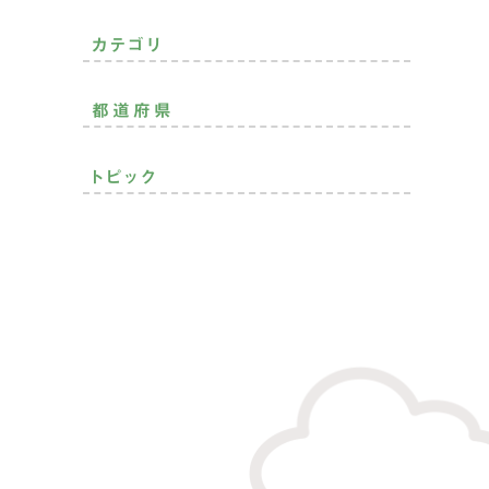
暮らしできる？
カテゴリ
二拠点生活
おすすめ移住先
都道府県
おすすめ
その他
北海道・東北
トピック
関東
中部
モノづくり
空き家活用
趣味を満喫
就農
近畿
子育て充実
就漁
自然癒され
継業
中国
プレ移住
住まいの話
地域貢献
四国
定年後の暮らし
お金の話
起業・創業
九州・沖縄
仕事のスタイル
ランキング
支援制度
SDGs
インタビュー
統計データ
アンケート
地域おこし協力隊
ワーケーション
PR
NEWS