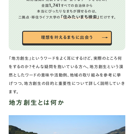
政府の取り組み
1,741
全国
すべての自治体から
「まち・ひと・しごと創生」
本当にぴったりなまちが探せるのは、
「住みたいまち検索」
二拠点・移住ライフ大学の
だけです。
地方創生推進交付金（まち・ひと・しごと創生交付
金）
ふるさと求人・移住支援金・起業支援金
理想を叶えるまちに出会う
観光地域づくり
企業や個人が地方創生に関わる方法
「地方創生」というワードをよく耳にするけど、実際のところ何
起業や移住を通じた地域貢献
をするのか？そんな疑問を抱いている方へ、地方創生という漠
地域資源の活用・地産地消の推進
然としたワードの意味や活動例、地域の取り組みを参考に挙
地方創生の今後の展望
げつつ、地方創生の目的と重要性について詳しく説明していき
持続可能な地方創生の実現
ます。
新たな地域創生の取り組み
地方創生とは何か
まとめ
地方創生がもたらす地域の未来