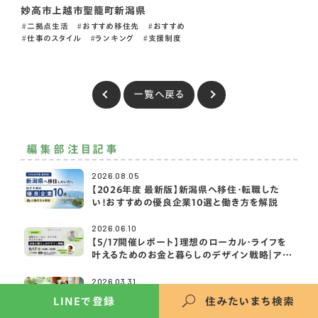
妙高市
上越市
聖籠町
新潟県
二拠点生活
おすすめ移住先
おすすめ
仕事のスタイル
ランキング
支援制度
一覧へ戻る
編集部注目記事
2026.08.05
【2026年度 最新版】新潟県へ移住・転職した
い！おすすめの優良企業10選と働き方を解説
2026.06.10
【5/17開催レポート】理想のローカル・ライフを
叶えるためのお金と暮らしのデザイン戦略｜アク
サ生命×2拠点・移住ライフ大学
2026.03.31
ライフワークからライフミッションへ。デザインの
LINEで登録
住みたいまち検索
力で故郷の資源を編み直す「あたらしさと」の挑