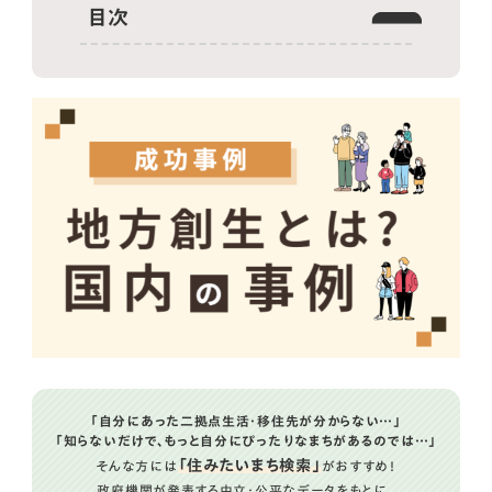
目次
地方創生とは何か
地方創生の定義と目的
日本の地方での課題と対策
人口減少・高齢化
地域経済の衰退
過疎化による地域コミュニティの脆弱化
伝統的産業や文化の後継者不足
地域インフラや公共施設の老朽化
地方創生の成功事例
まちづくり
観光振興
「自分にあった二拠点生活・移住先が分からない…」
企業誘致
「知らないだけで、もっと自分にぴったりなまちがあるのでは…」
地域活性化
「住みたいまち検索」
そんな方には
がおすすめ！
政府機関が発表する中立・公平なデータをもとに、