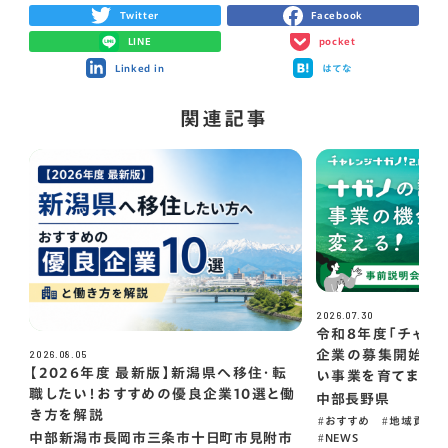
Twitter
Facebook
LINE
pocket
Linked in
はてな
関連記事
2026.07.30
令和8年度「チャレン
2026.08.05
企業の募集開始！～
【2026年度 最新版】新潟県へ移住・転
い事業を育てませ
職したい！おすすめの優良企業10選と働
中部
長野県
き方を解説
おすすめ
地域貢献
中部
新潟市
長岡市
三条市
十日町市
見附市
NEWS