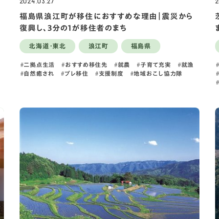
2024.03.27
2
福島県浪江町が移住におすすめな理由｜震災から
復興し、3分の1が移住者のまち
北海道・東北
浪江町
福島県
二拠点生活
おすすめ移住先
就農
子育て充実
就漁
自然癒され
プレ移住
支援制度
地域おこし協力隊