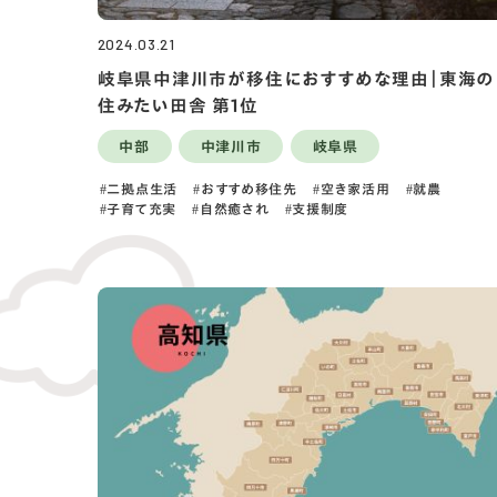
2024.03.21
岐阜県中津川市が移住におすすめな理由｜東海の
住みたい田舎 第1位
中部
中津川市
岐阜県
二拠点生活
おすすめ移住先
空き家活用
就農
子育て充実
自然癒され
支援制度