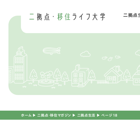
二拠点
二
移
ホーム
▶︎
二拠点・移住マガジン
▶︎
二拠点生活
▶︎
ページ 18