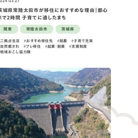
024.03.27
茨城県常陸太田市が移住におすすめな理由｜都心
まで2時間 子育てに適したまち
関東
常陸太田市
茨城県
二拠点生活
おすすめ移住先
就農
子育て充実
自然癒され
プレ移住
起業・創業
支援制度
地域おこし協力隊