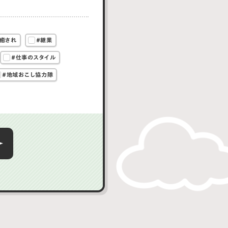
癒され
#継業
#仕事のスタイル
#地域おこし協力隊