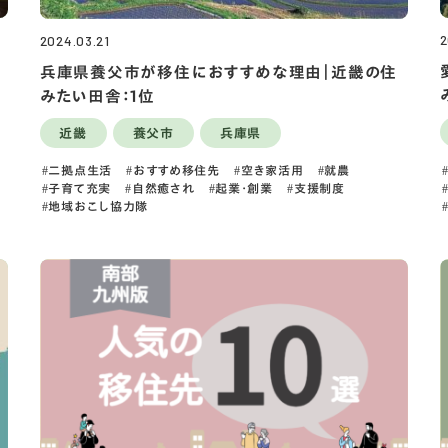
2
2024.03.21
兵庫県養父市が移住におすすめな理由｜近畿の住
みたい田舎：1位
近畿
養父市
兵庫県
二拠点生活
おすすめ移住先
空き家活用
就農
子育て充実
自然癒され
起業・創業
支援制度
地域おこし協力隊