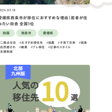
024.03.19
愛媛県西条市が移住におすすめな理由｜若者が住
みたい田舎 全国1位
四国
西条市
愛媛県
二拠点生活
おすすめ移住先
就農
子育て充実
就漁
自然癒され
継業
プレ移住
仕事のスタイル
支援制度