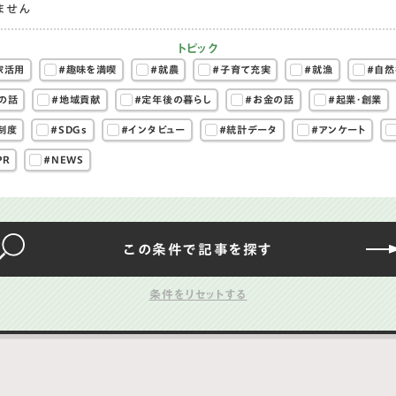
ません
トピック
家活用
#趣味を満喫
#就農
#子育て充実
#就漁
#自然
の話
#地域貢献
#定年後の暮らし
#お金の話
#起業・創業
制度
#SDGs
#インタビュー
#統計データ
#アンケート
PR
#NEWS
この条件で
記事を
探す