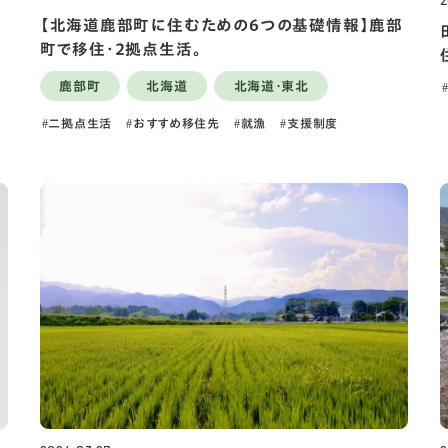
2
【北海道鹿部町に住むための６つの基礎情報】鹿部
町で移住・２拠点生活。
鹿部町
北海道
北海道・東北
二拠点生活
おすすめ移住先
就漁
支援制度