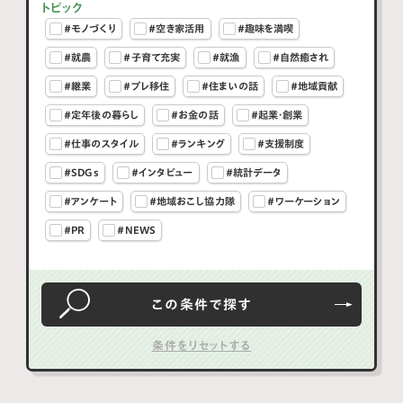
トピック
#モノづくり
#空き家活用
#趣味を満喫
#就農
#子育て充実
#就漁
#自然癒され
#継業
#プレ移住
#住まいの話
#地域貢献
#定年後の暮らし
#お金の話
#起業・創業
#仕事のスタイル
#ランキング
#支援制度
#SDGs
#インタビュー
#統計データ
#アンケート
#地域おこし協力隊
#ワーケーション
#PR
#NEWS
この条件で
探す