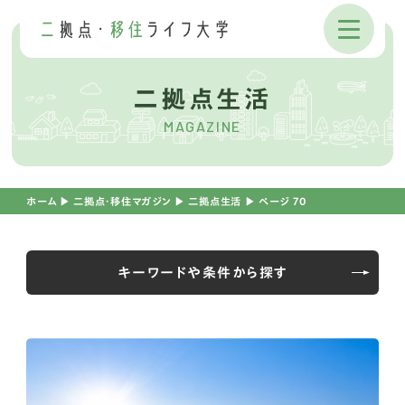
二拠点生活
MAGAZINE
ホーム
▶︎
二拠点・移住マガジン
▶︎
二拠点生活
▶︎
ページ 70
キーワードや条件から探す