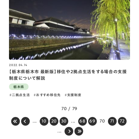
2022.04.14
【栃木県栃木市 最新版】移住や2拠点生活をする場合の支援
制度について解説
栃木県
二拠点生活
おすすめ移住先
支援制度
70 / 79
...
10
20
30
...
68
69
70
71
72
...