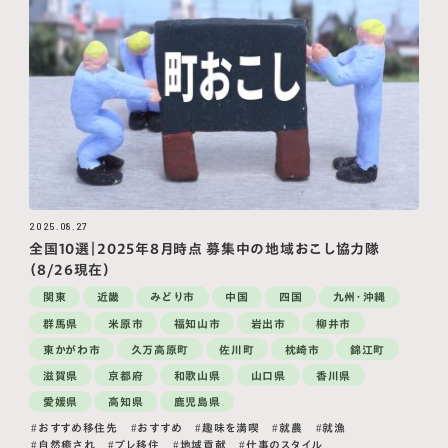
2025.08.27
全国10選｜2025年8月時点 募集中の地域おこし協力隊
（8/26現在）
関東
近畿
みどり市
中国
四国
九州・沖縄
群馬県
米原市
福知山市
岩出市
柳井市
東かがわ市
久万高原町
佐川町
枕崎市
錦江町
滋賀県
京都府
和歌山県
山口県
香川県
愛媛県
高知県
鹿児島県
おすすめ移住先
おすすめ
趣味を満喫
就農
就漁
自然癒され
プレ移住
地域貢献
仕事のスタイル