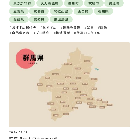
東かがわ市
久万高原町
佐川町
枕崎市
錦江町
滋賀県
京都府
和歌山県
山口県
香川県
愛媛県
高知県
鹿児島県
おすすめ移住先
おすすめ
趣味を満喫
就農
就漁
自然癒され
プレ移住
地域貢献
仕事のスタイル
2024.02.27