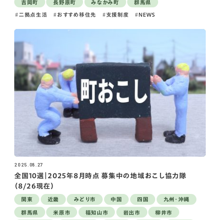
吉岡町
長野原町
みなかみ町
群馬県
二拠点生活
おすすめ移住先
支援制度
NEWS
2025.08.27
全国10選｜2025年8月時点 募集中の地域おこし協力隊
（8/26現在）
関東
近畿
みどり市
中国
四国
九州・沖縄
群馬県
米原市
福知山市
岩出市
柳井市