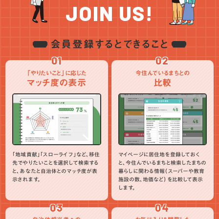
JOIN US!
会員登録するとできること
01
02
「やりたいこと」に応じた
今住んでいるまちとの
マッチ度の表示
比較
「地域貢献」「スローライフ」など、移住
マイページに居住地を登録しておく
先でやりたいことを選択して検索する
と、今住んでいるまちと検索したまちの
と、あなたと自治体とのマッチ度が表
暮らしに関わる情報（スーパーや教育
示されます。
施設の数、地価など）を比較して表示
します。
03
04