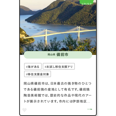
とかいなか
ひ見つけてくださいね。
市民は、温かい人が多いと感じています。すれ
違えば挨拶を交わし、登下校時には子どもた
ちの元気な声がひびきます。また、移住者同
士のつながりもありますので、ぜひ一度新見
市を訪れてみてください。きっと気に入ってい
ただけると思います。
備前市
岡山県
海がある
お試し移住支援アリ
移住支援金対象
岡山県備前市は、日本最古の焼き物のひとつ
である備前焼の産地として有名です。備前焼
陶芸美術館では、歴史的な作品や現代のアー
トが展示されています。市内には伊部地区が
あり、陶芸家の工房やギャラリーが点在し、陶
器市などのイベントが開催されます。また、備