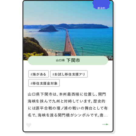
で、彼を祀る和気神社があります。温泉施設も
都会的
多く、リフレッシュの場として人気です。地元の
特産品には、桃やブドウなどの果物がありま
す。交通アクセスも便利で、JR山陽本線の和
気駅が中心となり、岡山市からのアクセスが
良好です。
下関市
山口県
海がある
お試し移住支援アリ
移住支援金対象
山口県下関市は、本州最西端に位置し、関門
海峡を挟んで九州と対峙しています。歴史的
には源平合戦の壇ノ浦の戦いの舞台として有
名で、海峡を渡る関門橋がシンボルです。唐戸
市場は新鮮な魚介類が豊富で、観光客に人気
があります。海峡ゆめタワーからは絶景が楽