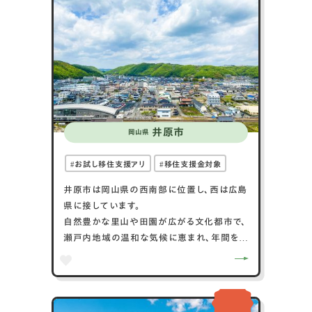
ます。交通アクセスも良好で、JR山陽本線の笠
岡駅や、山陽自動車道の笠岡ICが利用できま
す。
井原市
岡山県
お試し移住支援アリ
移住支援金対象
井原市は岡山県の西南部に位置し、西は広島
県に接しています。
自然豊かな里山や田園が広がる文化都市で、
瀬戸内地域の温和な気候に恵まれ、年間を通
して晴れの日が多く自然災害も少ない、安
全・安心なまちです。また、市街地にはたくさ
んのお店があり、日常の買い物はばっちり。車
で３０分から１時間県内には、倉敷市、福山市