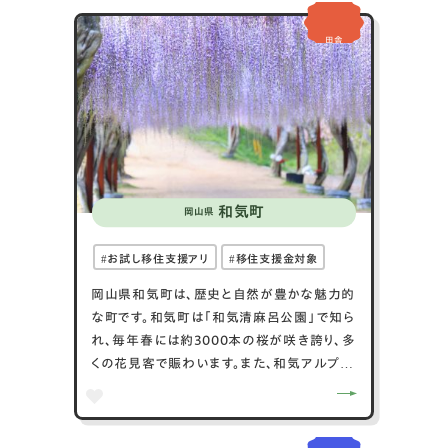
豊かな自然の中でゆっくりのんびりとした生
田舎
活やニュータウンでの生活など自分の理想に
あったライフスタイルを見つけられるところが
赤磐市のいいところだと思います。
山陽自動車道山陽インターから、大阪や広島
に車で約2時間のアクセスの良さも魅力です。
和気町
岡山県
お試し移住支援アリ
移住支援金対象
岡山県和気町は、歴史と自然が豊かな魅力的
な町です。和気町は「和気清麻呂公園」で知ら
れ、毎年春には約3000本の桜が咲き誇り、多
くの花見客で賑わいます。また、和気アルプス
と呼ばれる山々はハイキングに最適で、美しい
景色が楽しめます。歴史的には、奈良時代の
政治家である和気清麻呂の出身地として有名