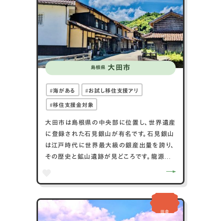
が一丸となり「ひとが育ち輝くまち益田」を目
指しています。
【こんな人におすすめ】
☑︎仕事と家庭以外の時間も大切にしたい方
☑︎子供の教育環境を大切にしたい方
大田市
☑︎多様な生き方を実践したい方
島根県
海がある
お試し移住支援アリ
移住支援金対象
大田市は島根県の中央部に位置し、世界遺産
に登録された石見銀山が有名です。石見銀山
は江戸時代に世界最大級の銀産出量を誇り、
その歴史と鉱山遺跡が見どころです。龍源寺
間歩などの坑道見学も人気です。大田市には
温泉地も多く、特に温泉津温泉は古くから湯
治場として親しまれています。日本海に面した
地域では、美しい海岸線が広がり、琴ヶ浜の鳴
田舎
き砂や波根海水浴場は自然の魅力を楽しむ