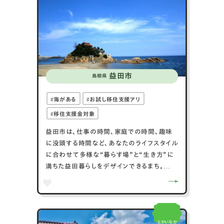
益田市
島根県
海がある
お試し移住支援アリ
移住支援金対象
益田市は、仕事の時間、家庭での時間、趣味
に没頭する時間など、あなたのライフスタイル
に合わせて多様な“暮らす場”と“生き方”に
満ちた益田暮らしをデザインできるまち。
若者がUIターンし定着したくなるような魅力
に溢れており、子育てしやすい、働きやすい環
境の中で、起業したい、地域を元気にしたいと
いう意欲ある”ひと“が増えつつあります。行
とかいなか
政だけでなく教育機関、地域、企業、民間団体