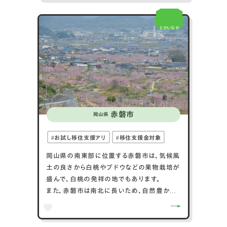
前市は自然が豊かで、日生諸島では釣りや海
水浴が楽しめます。五味の市は新鮮な海産物
とかいなか
が揃う市場として人気です。歴史的な名所と
しては、備前国一宮である吉備津彦神社があ
ります。アクセス面では、JR赤穂線の備前片上
駅が中心で、岡山市からのアクセスも便利で
す。
赤磐市
岡山県
お試し移住支援アリ
移住支援金対象
岡山県の南東部に位置する赤磐市は、気候風
土の良さから白桃やブドウなどの果物栽培が
盛んで、白桃の発祥の地でもあります。
また、赤磐市は南北に長いため、自然豊かな
里山や広々とした田園風景、インフラの整備
されたニュータウンなど、様々な顔がありま
す。