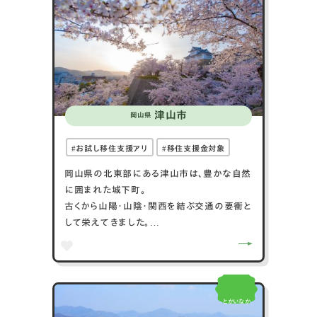
統文化も受け継がれています。道の駅「赤来
高原」では、新鮮な地元産品や特産物を購入
することができます。飯南町は、自然と伝統が
調和した、心癒される観光地です。
津山市
岡山県
お試し移住支援アリ
移住支援金対象
岡山県の北東部にある津山市は、豊かな自然
に囲まれた城下町。
古くから山陽・山陰・関西を結ぶ交通の要衝と
して栄えてきました。
城下町としての佇まいと豊かな山林に加え
て、「地域首都」としての都市機能もありま
す。
教育、医療施設が充実しており、また自然災
とかいなか
害も少なく、幅広い世代の方が快適に暮らし