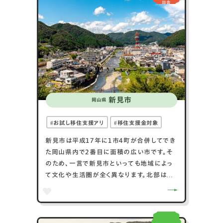
田舎
があり、大きな買い物もできます。
日本の美しい星空三選やアジアで初の「星空
保護区（コミュニティ部門）」に認定された、
最高の星空を眺めながらの生活は、日々の疲
れを癒してくれます。また、スポーツ、文化・芸
術活動や市民活動も活発で、まちには笑顔と
元気があふれています。こんな「いばら」で暮
らしませんか？
新見市
岡山県
お試し移住支援アリ
移住支援金対象
新見市は平成１７年に１市４町が合併してでき
た岡山県内で２番目に面積の広い市です。そ
のため、一言で新見市といっても地域によっ
て文化や生活圏が全く異なります。北部は雪
が多く降り、中央部は市役所やスーパー、病院
などの市民生活の機能が集まっています。ま
た、南部はカルスト台地が広がり、鍾乳洞など
があります。あなたのお気に入りの地域をぜ