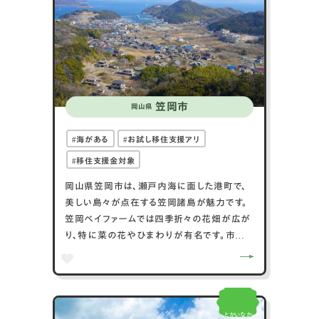
ています。
戦国時代から、めまぐるしく変わる版図で育ま
れた「新しいもの好き」の精神は、幕末には洋
学者や医学者を多数輩出し、いまでも古き良
きものを生かしながら新しい価値観を生み出
す匠のまちでもあります。
地方での新しい暮らしに可能性を感じる方に
笠岡市
岡山県
とって、津山市は第二の「ふるさと」になれる
場所です。
海がある
お試し移住支援アリ
移住支援金対象
岡山県笠岡市は、瀬戸内海に面した港町で、
美しい島々が点在する笠岡諸島が魅力です。
笠岡ベイファームでは四季折々の花畑が広が
り、特に菜の花やひまわりが有名です。市内
には歴史的な寺社も多く、真鍋島には江戸時
代の町並みが残っています。笠岡ラーメンは
ご当地グルメとして人気があり、鶏ガラスー
プと醤油ベースの味が特徴です。笠岡市はま
とかいなか
た、養殖業が盛んで、新鮮な魚介類が楽しめ