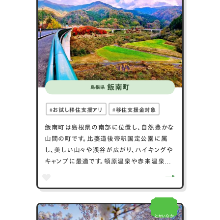
スポットです。大田市はまた、神楽や伝統工芸
品も盛んで、石州和紙や石見焼などが地域の
誇りです。豊かな自然と歴史、そして伝統文化
が融合する大田市は、観光客に多彩な魅力を
提供します。
飯南町
島根県
お試し移住支援アリ
移住支援金対象
飯南町は島根県の南部に位置し、自然豊かな
山間の町です。比婆道後帝釈国定公園に属
し、美しい山々や渓谷が広がり、ハイキングや
キャンプに最適です。頓原温泉や赤来温泉な
どの温泉地もあり、ゆったりとくつろげます。
飯南町は農業が盛んで、特においしいお米と
野菜が特産品です。夏にはホタル観賞、秋に
は紅葉狩りが楽しめ、四季折々の自然が魅力
とかいなか
です。また、石見神楽や地元のお祭りなど、伝