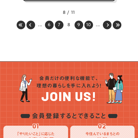
っています。都市の利便性を利用しながら山
や湖の見える里で自然に寄り添う田舎暮らし
8 / 11
が実現できるのも宇部市の魅力です。
...
6
7
8
9
10
...
毎日の暮らしはもちろんですが、ショッピング
モールや映画館、遊園地などの施設だけでな
く、街の近くには温泉があり、山や海にもアク
セスが良いので、休日もいろんな過ごし方が
できます。街と自然がほどよくブレンドされた
「ちょうどいい」まちなんです。
会員だけの便利な機能で、
理想の暮らしを手に入れよう！
JOIN US!
会員登録するとできること
01
02
「やりたいこと」に応じた
今住んでいるまちとの