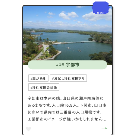
しめ、市内の赤間神宮や下関港国際ターミナ
ルなど観光スポットも多いです。ふぐ料理が名
都会的
物で、ふぐ刺しやふぐちりなどを楽しめます。自
然景観や歴史的背景、グルメが魅力の下関市
は多彩な体験ができる場所です。
宇部市
山口県
海がある
お試し移住支援アリ
移住支援金対象
宇部市は本州の端、山口県の瀬戸内海側に
あるまちです。人口約16万人。下関市、山口市
に次いで県内では三番目の人口規模です。
工業都市のイメージが強いかもしれません
が、北部は豊かな自然に包まれた”うべの
里”が広がり、南側は商業地がにぎわいをつく