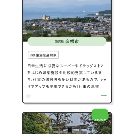
も多くあります。さらに、毎年11月に開催され
る「五個荘ふるさとまつり」では、地域の伝統
や文化を体験することができます。交通の便
も良く、近江鉄道本線や名神高速道
彦根市
滋賀県
移住支援金対象
日常生活に必要なスーパーやドラッグストア
をはじめ娯楽施設も比較的充実しているま
ち。仕事の選択肢も多い傾向があるので、キャ
リアアップも実現できるかも！仕事の息抜き
や気分転換がしやすい環境といえるでしょう。
とかいなか