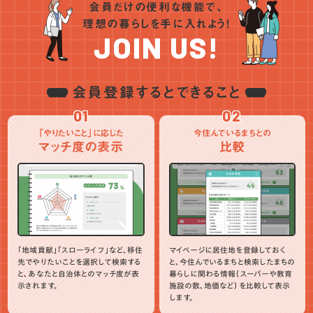
会員だけの便利な機能で、
理想の暮らしを手に入れよう！
JOIN US!
会員登録するとできること
01
02
「やりたいこと」に応じた
今住んでいるまちとの
マッチ度の表示
比較
「地域貢献」「スローライフ」など、移住
マイページに居住地を登録しておく
先でやりたいことを選択して検索する
と、今住んでいるまちと検索したまちの
と、あなたと自治体とのマッチ度が表
暮らしに関わる情報（スーパーや教育
示されます。
施設の数、地価など）を比較して表示
します。