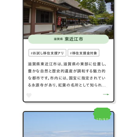
東近江市
滋賀県
お試し移住支援アリ
移住支援金対象
滋賀県東近江市は、滋賀県の東部に位置し、
豊かな自然と歴史的遺産が調和する魅力的
な都市です。市内には、国宝に指定されてい
る永源寺があり、紅葉の名所として知られて
います。また、五個荘金堂地区は、江戸時代か
ら続く商家群が残る歴史的な街並みで、多く
の観光客が訪れます。東近江市は、自然環境
も豊かで、八日市大凧会館や太郎坊宮、愛知
とかいなか
川の清流などがあり、アウトドア活動が盛ん
です。市内には、四季折々の花が楽しめる花園
植物園や、地域の伝統工芸を体験できる施設