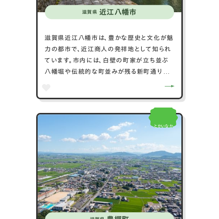
近江八幡市
滋賀県
滋賀県近江八幡市は、豊かな歴史と文化が魅
力の都市で、近江商人の発祥地として知られ
ています。市内には、白壁の町家が立ち並ぶ
八幡堀や伝統的な町並みが残る新町通りが
あり、江戸時代の風情を感じられます。八幡堀
は観光船で巡ることができ、四季折々の美し
い風景が楽しめます。近江八幡はまた、建築
家ウィリアム・メレル・ヴォーリズが設計した
とかいなか
洋風建築が多く残っており、その独特の建築
様式が魅力です。毎年3月に行われる左義長
祭は、近江八幡の伝統行事で、豪華な山車や
踊りが見どころです。さらに、琵琶湖を一望で
きる八幡山ロープウェーも人気の観光スポッ
トです。近江八幡市は、歴史的な風景と自然が
調和し、観光客にとって多くの見どこ