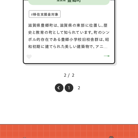
豊郷町
滋賀県
移住支援金対象
滋賀県豊郷町は、滋賀県の東部に位置し、歴
史と教育の町として知られています。町のシン
ボル的存在である豊郷小学校旧校舎群は、昭
和初期に建てられた美しい建築物で、アニメ
の舞台にもなり、多くの観光客が訪れます。さ
らに、豊郷町は戦国時代の武将、石田三成の
出生地としても有名で、三成ゆかりの地を巡
る観光も楽しめます。自然環境も豊かで、桜の
2 / 2
名所である豊郷町桜並木は春には多くの花見
1
2
客で賑わいます。農業も盛んで、特にお米や
野菜が高品質で知られています。毎年10月に
開催される「豊郷秋の収穫祭」では、地元産
の新鮮な農産物が販売され、地域の魅力を堪
能できます。交通の便も良く、近江鉄道本線の
豊郷駅からのアクセスが便利です