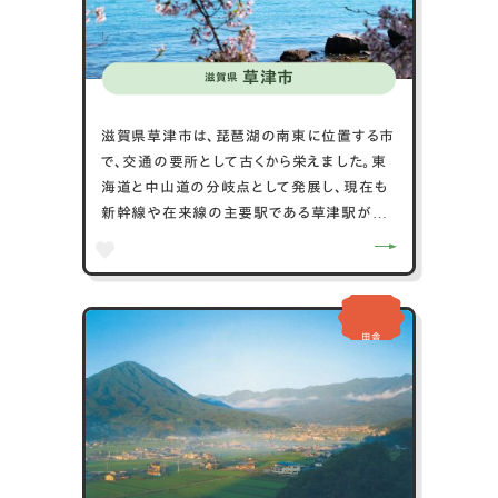
た都市です。
草津市
滋賀県
滋賀県草津市は、琵琶湖の南東に位置する市
で、交通の要所として古くから栄えました。東
海道と中山道の分岐点として発展し、現在も
新幹線や在来線の主要駅である草津駅があ
り、アクセスが非常に便利です。草津市の中心
には草津宿本陣があり、江戸時代の宿場町の
歴史を感じることができます。また、烏丸半島
に広がる琵琶湖博物館は、琵琶湖の自然や歴
田舎
史を学べる施設として人気です。毎年11月に
開催される草津宿場まつりでは、歴史絵巻や
パレードが見られ、多くの観光客が訪れます。
市内には多くの公園や温泉施設があり、リラ
ックスできる環境も整っています。草津市は、
歴史と現代が融合した街並みと、豊かな自然
環境が魅力の都市です。