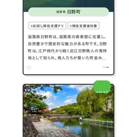
日野町
滋賀県
お試し移住支援アリ
移住支援金対象
滋賀県日野町は、滋賀県の南東部に位置し、
自然豊かで歴史的な魅力がある町です。日野
町は、江戸時代から続く近江日野商人の発祥
地として知られ、商人たちが築いた町並みや
蔵が今も残ります。特に日野祭は400年以上
の歴史を持ち、毎年5月に開催される伝統行
事で、豪華な曳山や華やかな衣装が見どころ
です。自然環境も豊かで、鎌掛谷や高野山は
とかいなか
ハイキングや四季折々の景観が楽しめるスポ
ットです。さらに、日野ダリア園は約1万本のダ
リアが咲き誇り、多くの観光客が訪れます。交
通アクセスも良く、近江鉄道本線の終着駅で
ある日野駅から滋賀県内外への移動が便利
です。日野町は、歴史的な町並みと豊かな自然
が調和し、文化とアウトドア活動