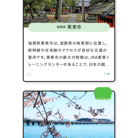
栗東市
滋賀県
滋賀県栗東市は、滋賀県の南東部に位置し、
新幹線や在来線のアクセスが良好な交通の
要所です。栗東市の最大の特徴は、JRA栗東ト
レーニングセンターがあることで、日本の競馬
界の拠点として知られています。市内には、歴
史的な名所として栗東八幡神社や金剛輪寺
があり、地元の文化と歴史を感じることがで
きます。また、自然環境も豊かで、金勝山や道
とかいなか
の駅アグリの郷栗東では四季折々の風景や
地元の特産品が楽しめます。さらに、毎年10
月に開催される「栗東まつり」では、地域の伝
統や文化を体験することができます。栗東市
は、歴史と自然、現代的な施設がバランスよく
融合し、住みやすさと観光の魅力を兼ね備え