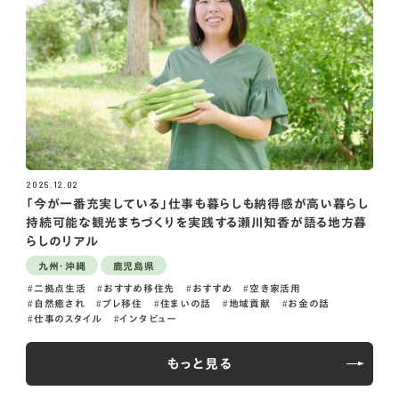
2025.12.02
「今が一番充実している」仕事も暮らしも納得感が高い暮らし
持続可能な観光まちづくりを実践する瀬川知香が語る地方暮
らしのリアル
九州・沖縄
鹿児島県
二拠点生活
おすすめ移住先
おすすめ
空き家活用
自然癒され
プレ移住
住まいの話
地域貢献
お金の話
仕事のスタイル
インタビュー
もっと見る