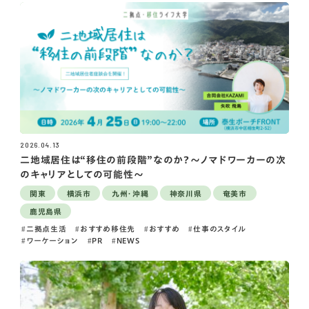
2026.04.13
二地域居住は“移住の前段階”なのか？〜ノマドワーカーの次
のキャリアとしての可能性〜
関東
横浜市
九州・沖縄
神奈川県
奄美市
鹿児島県
二拠点生活
おすすめ移住先
おすすめ
仕事のスタイル
ワーケーション
PR
NEWS