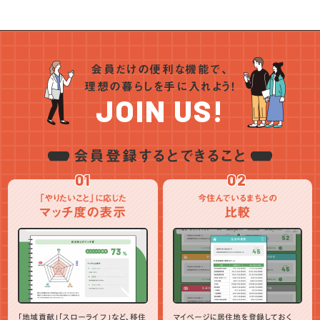
会員だけの便利な機能で、
理想の暮らしを手に入れよう！
JOIN US!
会員登録するとできること
01
02
「やりたいこと」に応じた
今住んでいるまちとの
マッチ度の表示
比較
「地域貢献」「スローライフ」など、移住
マイページに居住地を登録しておく