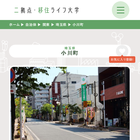
ホーム
▶︎
自治体
▶︎
関東
▶︎
埼玉県
▶︎
小川町
埼玉県
小川町
お気に入り登録！