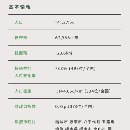
基本情報
人口
141,371人
世帯数
62,966世帯
総面積
123.6k㎡
将来推計
77.8% (493位/全国)
人口変化率
人口密度
1,144.0人/k㎡ (334位/全国)
財政力指数
0.75pt(373位/全国)
隣接市町村
結城市 坂東市 八千代町 五霞町
境町 栃木県 栃木市 小山市 野