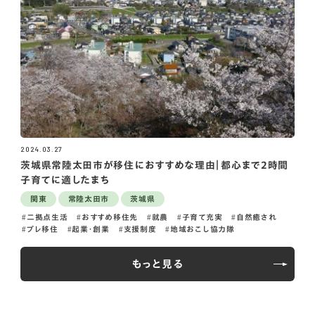
2024.03.27
茨城県常陸太田市が移住におすすめな理由｜都心まで2時間
子育てに適したまち
関東
常陸太田市
茨城県
二拠点生活
おすすめ移住先
就農
子育て充実
自然癒され
プレ移住
起業・創業
支援制度
地域おこし協力隊
もっと見る