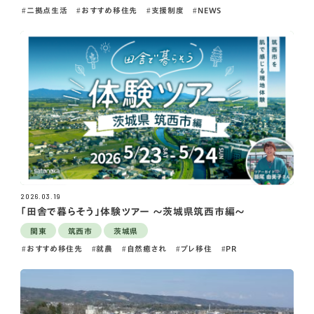
二拠点生活
おすすめ移住先
支援制度
NEWS
2026.03.19
「田舎で暮らそう」体験ツアー ～茨城県筑西市編～
関東
筑西市
茨城県
おすすめ移住先
就農
自然癒され
プレ移住
PR