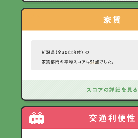
家賃
新潟県（全30自治体） の
家賃部門の平均スコアは
51点
でした。
スコアの詳細を見
交通利便性