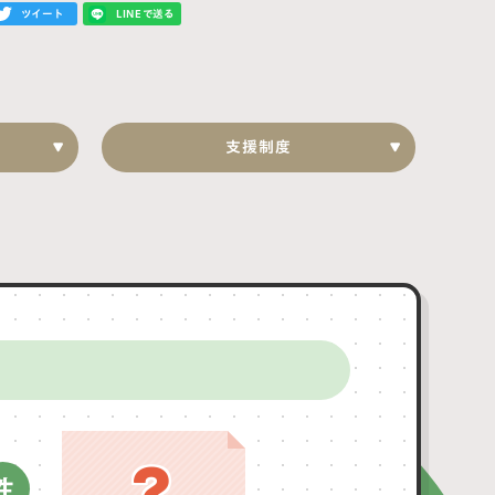
ツイート
LINEで送る
支援制度
?
性