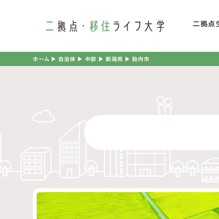
二拠点
二
ホーム
▶︎
自治体
▶︎
中部
▶︎
新潟県
▶︎
胎内市
移