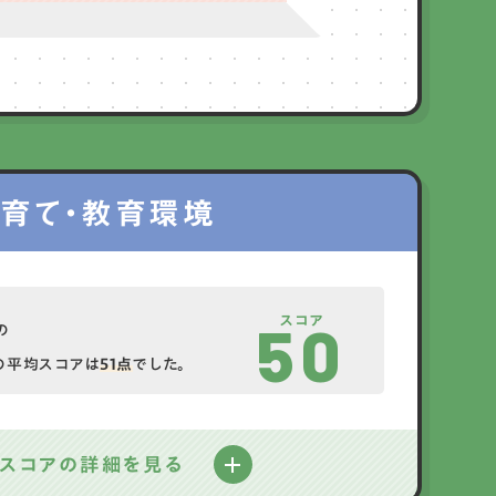
育て・教育環境
スコア
50
の
の平均スコアは
51点
でした。
スコアの詳細を見る