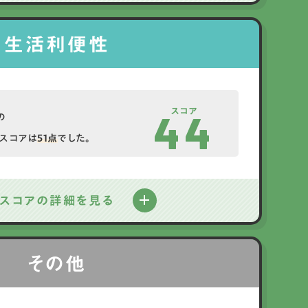
生活利便性
スコア
44
の
スコアは
51点
でした。
スコアの詳細を見る
その他