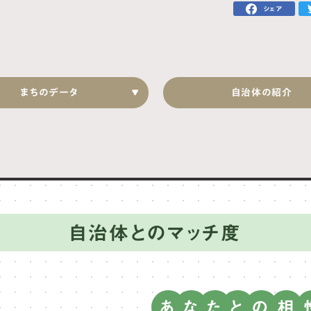
シェア
まちのデータ
自治体の紹介
自治体とのマッチ度
あ
な
た
と
の
相