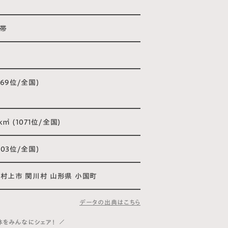
人
世帯
㎡
(769位/全国)
/k㎡ (1071位/全国)
(803位/全国)
 村上市 関川村 山形県 小国町
データの出典はこちら
体をみんなにシェア！