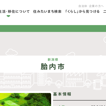
自治体・企業の方へ
生活・移住について
住みたいまち検索
「くらし」から見つける
拠点ライフを学ぶ
住ライフを学ぶ
新潟県
胎内市
基本情報