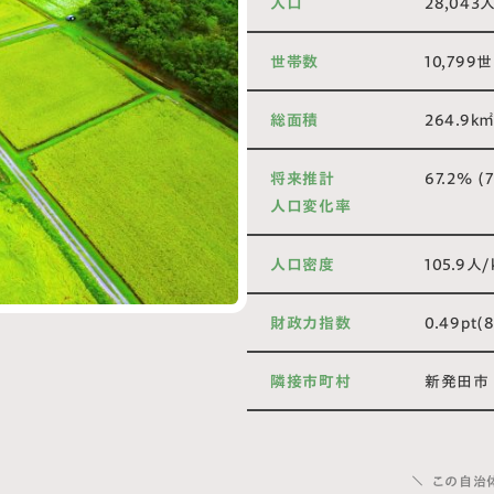
人口
28,043
世帯数
10,799
総面積
264.9k
将来推計
67.2% 
人口変化率
人口密度
105.9人
財政力指数
0.49pt
隣接市町村
新発田市
この自治