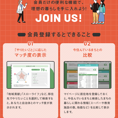
会員だけの便利な機能で、
理想の暮らしを手に入れよう！
JOIN US!
会員登録するとできること
01
02
「やりたいこと」に応じた
今住んでいるまちとの
マッチ度の表示
比較
「地域貢献」「スローライフ」など、移住
マイページに居住地を登録しておく
先でやりたいことを選択して検索する
と、今住んでいるまちと検索したまちの
と、あなたと自治体とのマッチ度が表
暮らしに関わる情報（スーパーや教育
示されます。
施設の数、地価など）を比較して表示
します。