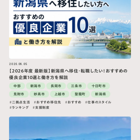
2026.08.05
【2026年度 最新版】新潟県へ移住・転職したい！おすすめの
優良企業10選と働き方を解説
中部
新潟市
長岡市
三条市
十日町市
見附市
妙高市
上越市
聖籠町
新潟県
二拠点生活
おすすめ移住先
おすすめ
仕事のスタイル
ランキング
支援制度