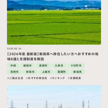
2026.05.24
【2026年度 最新版】新潟県へ移住したい方へおすすめの地
域8選と支援制度を解説
中部
新潟市
長岡市
三条市
十日町市
見附市
妙高市
上越市
聖籠町
新潟県
二拠点生活
おすすめ移住先
ランキング
支援制度