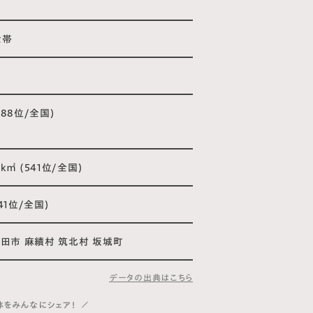
人
世帯
(588位/全国)
/k㎡ (541位/全国)
741位/全国)
田市 麻績村 筑北村 坂城町
データの出典はこちら
体をみんなにシェア！