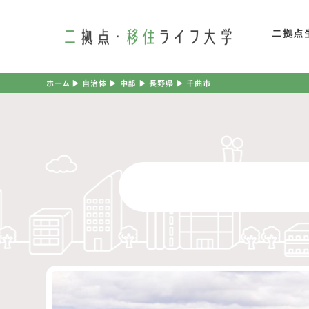
二拠点
二
ホーム
▶︎
自治体
▶︎
中部
▶︎
長野県
▶︎
千曲市
移