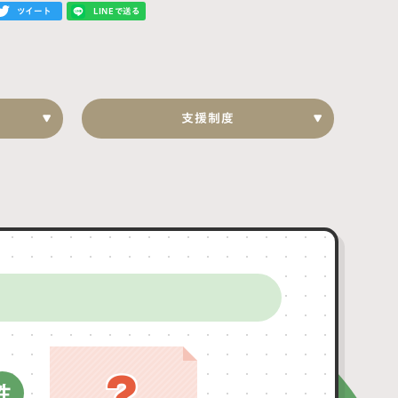
ツイート
LINEで送る
支援制度
?
性