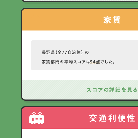
家賃
長野県（全77自治体） の
家賃部門の平均スコアは
54点
でした。
スコアの詳細を見
交通利便性