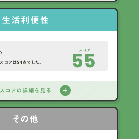
生活利便性
スコア
55
の
スコアは
54点
でした。
スコアの詳細を見る
その他