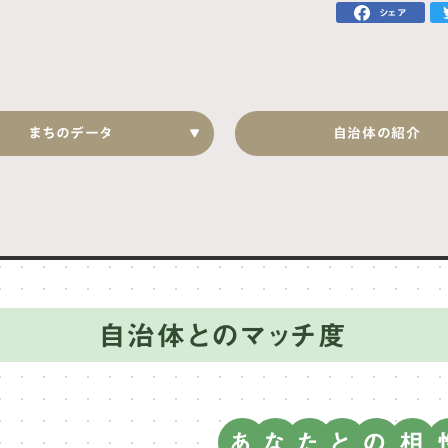
シェア
まちのデータ
自治体の紹介
自治体とのマッチ度
あ
な
た
と
の
相