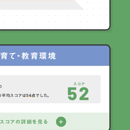
育て・教育環境
スコア
52
の
の平均スコアは
54点
でした。
スコアの詳細を見る