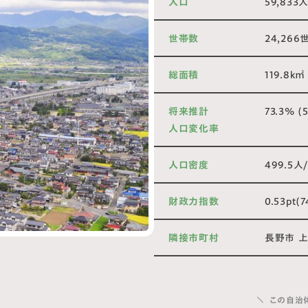
人口
59,833
世帯数
24,266
総面積
119.8k㎡
将来推計
73.3% 
人口変化率
人口密度
499.5人
財政力指数
0.53pt(
隣接市町村
長野市 上
この自治