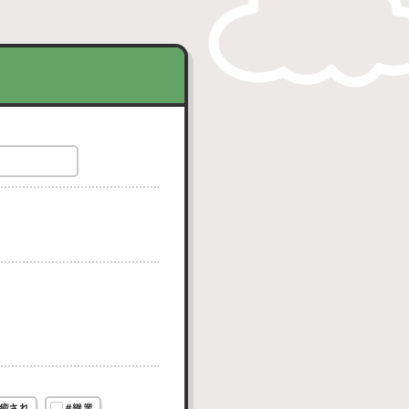
癒され
#継業