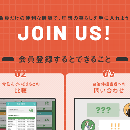
会員だけの便利な機能で、
理想の暮らしを手に入れよう
JOIN US!
会員登録するとできること
02
03
今住んでいるまちとの
自治体担当者への
比較
問い合わせ