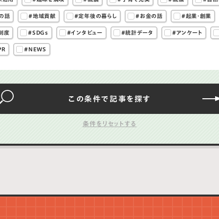
の話
#地域貢献
#定年後の暮らし
#お金の話
#起業・創業
制度
#SDGs
#インタビュー
#統計データ
#アンケート
PR
#NEWS
この条件で
記事を
探す