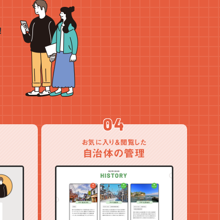
！
04
お気に入り＆閲覧した
自治体の管理