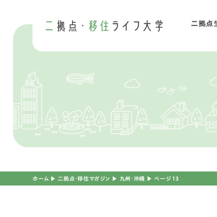
二拠点
二
移
ホーム
▶︎
二拠点・移住マガジン
▶︎
九州・沖縄
▶︎
ページ 13